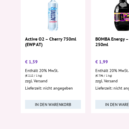
Active O2 – Cherry 750ml
BOMBA Energy –
(EWP AT)
250ml
€
1,59
€
1,99
Enthält 20% MwSt.
Enthält 20% MwSt.
(
€
2,12
/ 1 kg)
(
€
7,96
/ 1 kg)
zzgl.
Versand
zzgl.
Versand
Lieferzeit: nicht angegeben
Lieferzeit: nicht a
IN DEN WARENKORB
IN DEN WAR