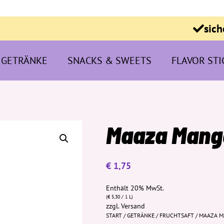
sich
GETRÄNKE
SNACKS & SWEETS
FLAVOR STI
Maaza Mang
€
1,75
Enthält 20% MwSt.
(
€
5,30
/ 1 L)
zzgl.
Versand
START
/
GETRÄNKE
/
FRUCHTSAFT
/ MAAZA 