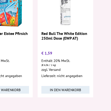
r Eistee Pfirsich
Red Bull The White Edition
250ml Dose (EWP AT)
€
1,59
 MwSt.
Enthält 20% MwSt.
(
€
6,36
/ 1 kg)
d
zzgl.
Versand
nicht angegeben
Lieferzeit: nicht angegeben
N WARENKORB
IN DEN WARENKORB