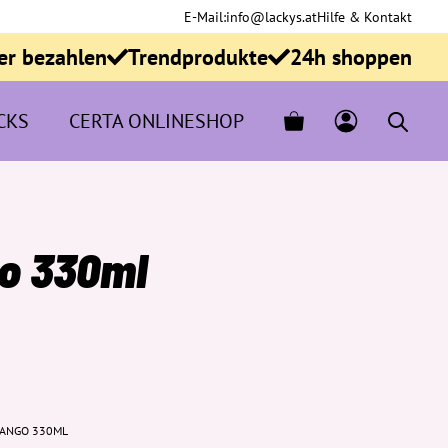
E-Mail:
info@lackys.at
Hilfe & Kontakt
er bezahlen
Trendprodukte
24h shoppen
CKS
CERTA ONLINESHOP
o 330ml
MANGO 330ML