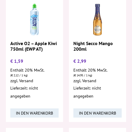
Active O2 – Apple Kiwi
Night Secco Mango
750ml (EWP AT)
200ml
€
1,59
€
2,99
Enthält 20% MwSt.
Enthält 20% MwSt.
(
€
2,12
/ 1 kg)
(
€
14,95
/ 1 kg)
zzgl.
Versand
zzgl.
Versand
Lieferzeit: nicht
Lieferzeit: nicht
angegeben
angegeben
IN DEN WARENKORB
IN DEN WARENKORB