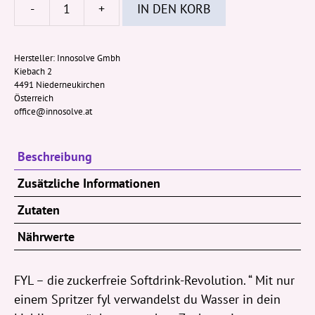
-
+
IN DEN KORB
FYL
Sirup
-
Hersteller:
Innosolve Gmbh
Kiebach 2
Eistee
4491 Niederneukirchen
Zitrone
Österreich
48ml
office@innosolve.at
Menge
Beschreibung
Zusätzliche Informationen
Zutaten
Nährwerte
FYL – die zuckerfreie Softdrink-Revolution. “ Mit nur
einem Spritzer fyl verwandelst du Wasser in dein