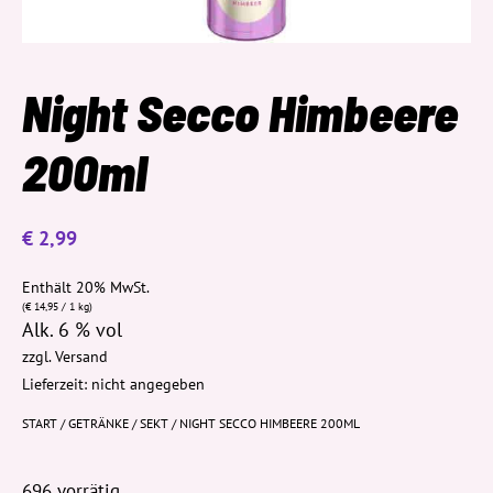
Night Secco Himbeere
200ml
€
2,99
Enthält 20% MwSt.
(
€
14,95
/ 1 kg)
Alk. 6 % vol
zzgl.
Versand
Lieferzeit: nicht angegeben
START
/
GETRÄNKE
/
SEKT
/ NIGHT SECCO HIMBEERE 200ML
696 vorrätig