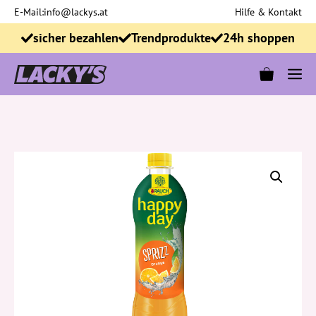
Zum
E-Mail:
info@lackys.at
Hilfe & Kontakt
Inhalt
sicher bezahlen
Trendprodukte
24h shoppen
springen
M