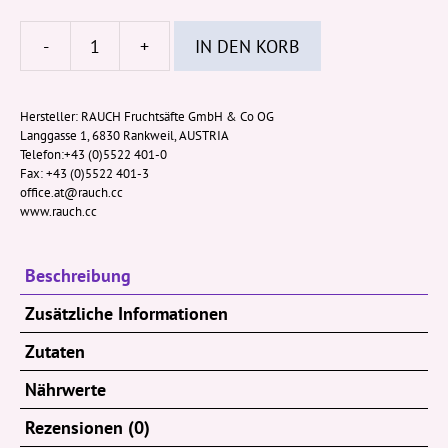
-
+
IN DEN KORB
Happy
Day
Orange
Hersteller:
RAUCH Fruchtsäfte GmbH & Co OG
Langgasse 1, 6830 Rankweil, AUSTRIA
Sprizz
Telefon:+43 (0)5522 401-0
PET
Fax: +43 (0)5522 401-3
0,5l
office.at@rauch.cc
www.rauch.cc
(EWP)
Menge
Beschreibung
Zusätzliche Informationen
Zutaten
Nährwerte
Rezensionen (0)