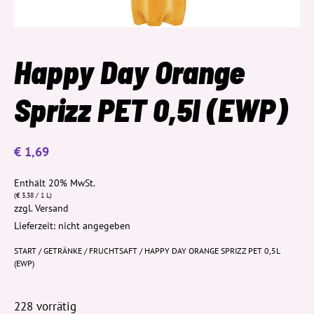
Happy Day Orange
Sprizz PET 0,5l (EWP)
€
1,69
Enthält 20% MwSt.
(
€
3,38
/ 1 L)
zzgl.
Versand
Lieferzeit: nicht angegeben
START
/
GETRÄNKE
/
FRUCHTSAFT
/ HAPPY DAY ORANGE SPRIZZ PET 0,5L
(EWP)
228 vorrätig