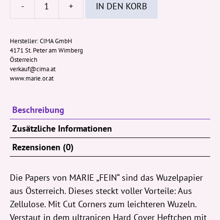
-
+
IN DEN KORB
MARIE
Papers
Fein
Hersteller:
CIMA GmbH
4171 St. Peter am Wimberg
100
Österreich
Stk.
verkauf@cima.at
Menge
www.marie.or.at
Beschreibung
Zusätzliche Informationen
Rezensionen (0)
Die Papers von MARIE „FEIN“ sind das Wuzelpapier
aus Österreich. Dieses steckt voller Vorteile: Aus
Zellulose. Mit Cut Corners zum leichteren Wuzeln.
Verstaut in dem ultranicen Hard Cover Heftchen mit