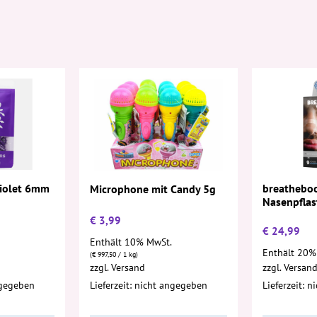
Violet 6mm
breatheboo
Microphone mit Candy 5g
Nasenpflas
€
3,99
€
24,99
Enthält 10% MwSt.
Enthält 20%
(
€
997,50
/ 1 kg)
zzgl.
Versand
zzgl.
Versan
ngegeben
Lieferzeit: nicht angegeben
Lieferzeit: 