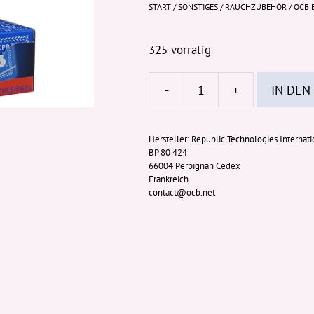
START
/
SONSTIGES
/
RAUCHZUBEHÖR
/ OCB 
325 vorrätig
-
+
IN DEN
OCB
blau
Gummizug
Hersteller:
Republic Technologies Internati
BP 80 424
25/100
66004 Perpignan Cedex
Menge
Frankreich
contact@ocb.net