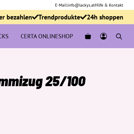
E-Mail:
info@lackys.at
Hilfe & Kontakt
er bezahlen
Trendprodukte
24h shoppen
CKS
CERTA ONLINESHOP
ummizug 25/100