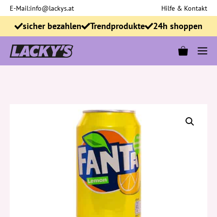
Zum
E-Mail:
info@lackys.at
Hilfe & Kontakt
Inhalt
sicher bezahlen
Trendprodukte
24h shoppen
springen
M