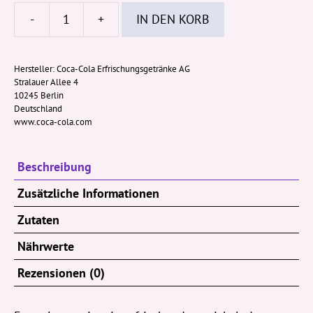
-
+
IN DEN KORB
Fanta
Lemon
330ml
Hersteller:
Coca-Cola Erfrischungsgetränke AG
Stralauer Allee 4
Dose
10245 Berlin
(EWP
Deutschland
AT)
www.coca-cola.com
Menge
Beschreibung
Zusätzliche Informationen
Zutaten
Nährwerte
Rezensionen (0)