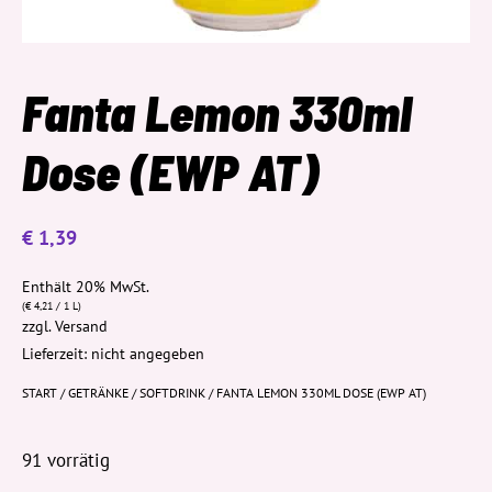
Fanta Lemon 330ml
Dose (EWP AT)
€
1,39
Enthält 20% MwSt.
(
€
4,21
/ 1 L)
zzgl.
Versand
Lieferzeit: nicht angegeben
START
/
GETRÄNKE
/
SOFTDRINK
/ FANTA LEMON 330ML DOSE (EWP AT)
91 vorrätig