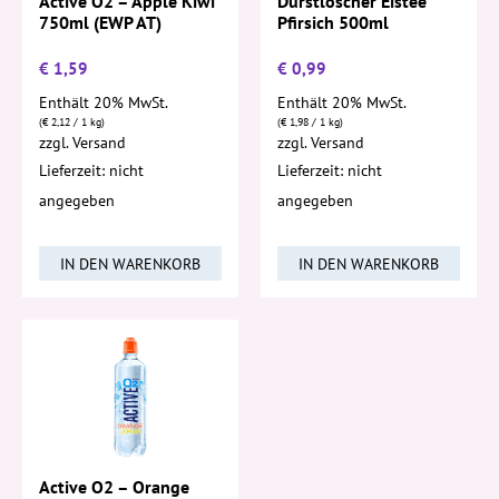
Active O2 – Apple Kiwi
Durstlöscher Eistee
750ml (EWP AT)
Pfirsich 500ml
€
1,59
€
0,99
Enthält 20% MwSt.
Enthält 20% MwSt.
(
€
2,12
/ 1 kg)
(
€
1,98
/ 1 kg)
zzgl.
Versand
zzgl.
Versand
Lieferzeit: nicht
Lieferzeit: nicht
angegeben
angegeben
IN DEN WARENKORB
IN DEN WARENKORB
Active O2 – Orange