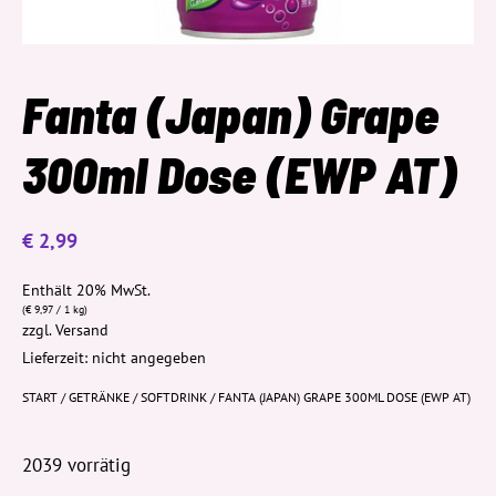
Fanta (Japan) Grape
300ml Dose (EWP AT)
€
2,99
Enthält 20% MwSt.
(
€
9,97
/ 1 kg)
zzgl.
Versand
Lieferzeit: nicht angegeben
START
/
GETRÄNKE
/
SOFTDRINK
/ FANTA (JAPAN) GRAPE 300ML DOSE (EWP AT)
2039 vorrätig