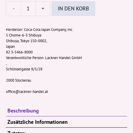
-
+
IN DEN KORB
Fanta
(Japan)
Grape
Hersteller:
Coca-Cola Japan Company, Inc.
5 Chome-6-3 Shibuya
300ml
Shibuya, Tokyo 150-0002,
Dose
Japan
(EWP
82 3-5466-8000
Verantwortliche Person:
Lackner Handel GmbH
AT)
,
Menge
Schlösselgasse 8/5/28
2000 Stockerau
office@lackner-handel.at
Beschreibung
Zusätzliche Informationen