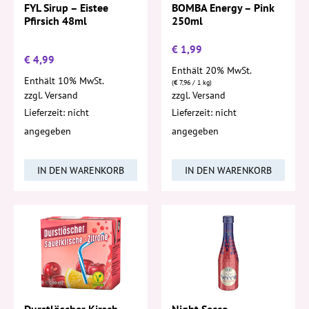
FYL Sirup – Eistee
BOMBA Energy – Pink
Pfirsich 48ml
250ml
€
1,99
€
4,99
Enthält 20% MwSt.
Enthält 10% MwSt.
(
€
7,96
/ 1 kg)
zzgl.
Versand
zzgl.
Versand
Lieferzeit: nicht
Lieferzeit: nicht
angegeben
angegeben
IN DEN WARENKORB
IN DEN WARENKORB
Durstlöscher Kirsch-
Night Secco