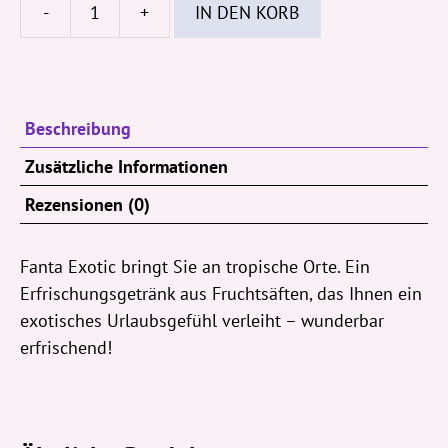
-
+
IN DEN KORB
Fanta
Exotic
330ml
Dose
Beschreibung
(EWP
AT)
Zusätzliche Informationen
Menge
Rezensionen (0)
Fanta Exotic bringt Sie an tropische Orte. Ein
Erfrischungsgetränk aus Fruchtsäften, das Ihnen ein
exotisches Urlaubsgefühl verleiht – wunderbar
erfrischend!