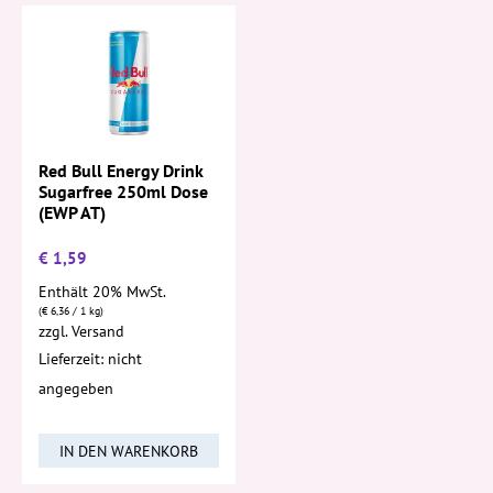
Red Bull Energy Drink
Sugarfree 250ml Dose
(EWP AT)
€
1,59
Enthält 20% MwSt.
(
€
6,36
/ 1 kg)
zzgl.
Versand
Lieferzeit: nicht
angegeben
IN DEN WARENKORB