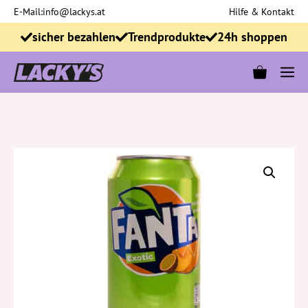
Zum
E-Mail:
info@lackys.at
Hilfe & Kontakt
Inhalt
sicher bezahlen
Trendprodukte
24h shoppen
springen
M