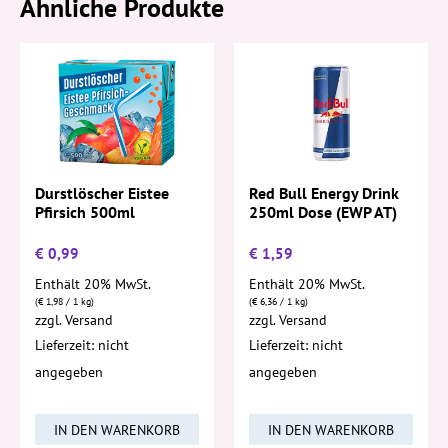
Ähnliche Produkte
Durstlöscher Eistee
Red Bull Energy Drink
Pfirsich 500ml
250ml Dose (EWP AT)
€
0,99
€
1,59
Enthält 20% MwSt.
Enthält 20% MwSt.
(
€
1,98
/ 1 kg)
(
€
6,36
/ 1 kg)
zzgl.
Versand
zzgl.
Versand
Lieferzeit: nicht
Lieferzeit: nicht
angegeben
angegeben
IN DEN WARENKORB
IN DEN WARENKORB