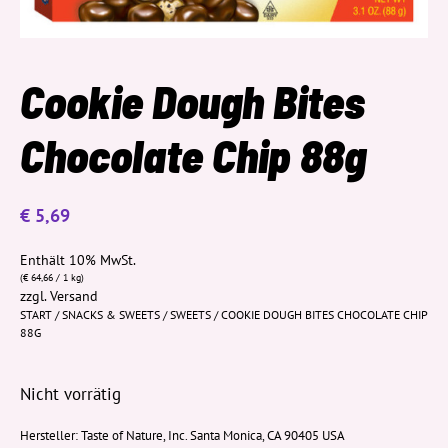
Cookie Dough Bites
Chocolate Chip 88g
€
5,69
Enthält 10% MwSt.
(
€
64,66
/ 1 kg)
zzgl.
Versand
START
/
SNACKS & SWEETS
/
SWEETS
/ COOKIE DOUGH BITES CHOCOLATE CHIP
88G
Nicht vorrätig
Hersteller:
Taste of Nature, Inc. Santa Monica, CA 90405 USA