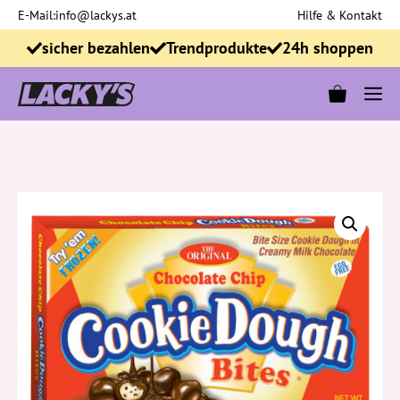
Zum
E-Mail:
info@lackys.at
Hilfe & Kontakt
Inhalt
sicher bezahlen
Trendprodukte
24h shoppen
springen
M