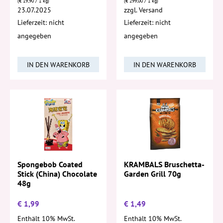
(
€
19,90
/ 1 kg)
(
€
299,00
/ 1 kg)
23.07.2025
zzgl.
Versand
Lieferzeit: nicht
Lieferzeit: nicht
angegeben
angegeben
IN DEN WARENKORB
IN DEN WARENKORB
Spongebob Coated
KRAMBALS Bruschetta-
Stick (China) Chocolate
Garden Grill 70g
48g
€
1,99
€
1,49
Enthält 10% MwSt.
Enthält 10% MwSt.