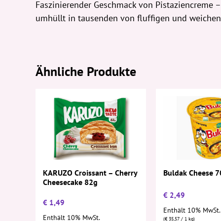
Faszinierender Geschmack von Pistaziencreme – z
umhüllt in tausenden von fluffigen und weichen
Ähnliche Produkte
KARUZO Croissant – Cherry
Buldak Cheese 7
Cheesecake 82g
€
2,49
€
1,49
Enthält 10% MwSt.
Enthält 10% MwSt.
(
€
35,57
/ 1 kg)