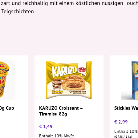
art und reichhaltig mit einem köstlichen nussigen Touch. 
 Teigschichten
KARUZO Croissant –
0g Cup
Stickies W
Tiramisu 82g
€
2,99
€
1,49
Enthält 10%
Enthält 10% MwSt.
(
€
7,48
/ 1 kg)