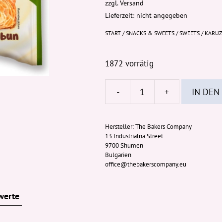
zzgl.
Versand
Lieferzeit: nicht angegeben
START
/
SNACKS & SWEETS
/
SWEETS
/ KARUZ
1872 vorrätig
-
+
IN DEN
KARUZO
Croissant
-
Hersteller:
The Bakers Company
13 Industrialna Street
Pistachio
9700 Shumen
82g
Bulgarien
Menge
office@thebakerscompany.eu
werte