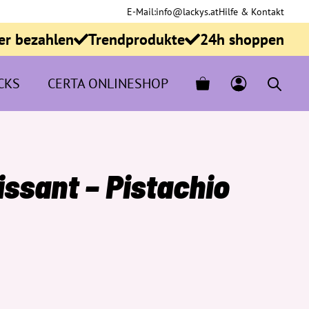
E-Mail:
info@lackys.at
Hilfe & Kontakt
er bezahlen
Trendprodukte
24h shoppen
CKS
CERTA ONLINESHOP
ssant – Pistachio