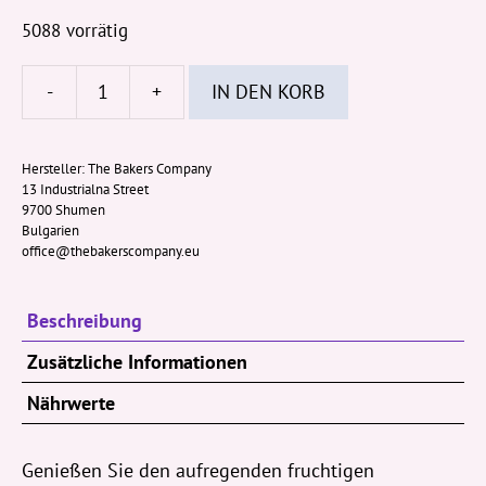
5088 vorrätig
-
+
IN DEN KORB
KARUZO
Croissant
-
Hersteller:
The Bakers Company
13 Industrialna Street
Strawberry
9700 Shumen
Cheesecake
Bulgarien
82g
office@thebakerscompany.eu
Menge
Beschreibung
Zusätzliche Informationen
Nährwerte
Genießen Sie den aufregenden fruchtigen