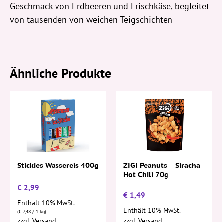
Geschmack von Erdbeeren und Frischkäse, begleitet
von tausenden von weichen Teigschichten
Ähnliche Produkte
Stickies Wassereis 400g
ZIGI Peanuts – Siracha
Hot Chili 70g
€
2,99
€
1,49
Enthält 10% MwSt.
Enthält 10% MwSt.
(
€
7,48
/ 1 kg)
zzgl.
Versand
zzgl.
Versand