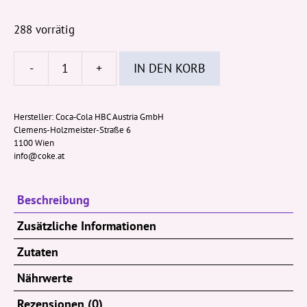
288 vorrätig
-
+
IN DEN KORB
Cappy
Apfel
G'spritzt
Hersteller:
Coca‑Cola HBC Austria GmbH
Clemens-Holzmeister-Straße 6
500ml
1100 Wien
PET-
info@coke.at
Flasche
(EWP)
Beschreibung
Menge
Zusätzliche Informationen
Zutaten
Nährwerte
Rezensionen (0)