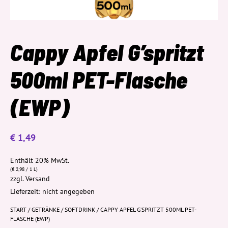
Cappy Apfel G’spritzt
500ml PET-Flasche
(EWP)
€
1,49
Enthält 20% MwSt.
(
€
2,98
/ 1 L)
zzgl.
Versand
Lieferzeit: nicht angegeben
START
/
GETRÄNKE
/
SOFTDRINK
/ CAPPY APFEL G’SPRITZT 500ML PET-
FLASCHE (EWP)