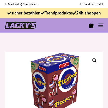
Zum
E-Mail:
info@lackys.at
Hilfe & Kontakt
Inhalt
sicher bezahlen
Trendprodukte
24h shoppen
springen
M