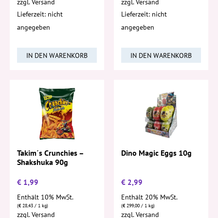
zzgl.
Versand
zzgl.
Versand
Lieferzeit: nicht
Lieferzeit: nicht
angegeben
angegeben
IN DEN WARENKORB
IN DEN WARENKORB
Takim´s Crunchies –
Dino Magic Eggs 10g
Shakshuka 90g
€
1,99
€
2,99
Enthält 10% MwSt.
Enthält 20% MwSt.
(
€
28,43
/ 1 kg)
(
€
299,00
/ 1 kg)
zzgl.
Versand
zzgl.
Versand