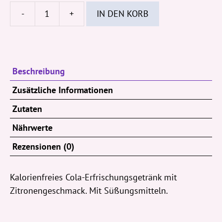
-
+
IN DEN KORB
Sprite
Lemon-
Lime
330ml
Beschreibung
Dose
(EWP)
Zusätzliche Informationen
Menge
Zutaten
Nährwerte
Rezensionen (0)
Kalorienfreies Cola-Erfrischungsgetränk mit
Zitronengeschmack. Mit Süßungsmitteln.