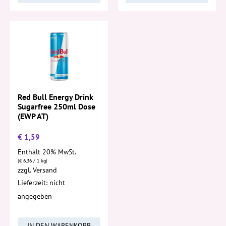
Red Bull Energy Drink
Sugarfree 250ml Dose
(EWP AT)
€
1,59
Enthält 20% MwSt.
(
€
6,36
/ 1 kg)
zzgl.
Versand
Lieferzeit: nicht
angegeben
IN DEN WARENKORB