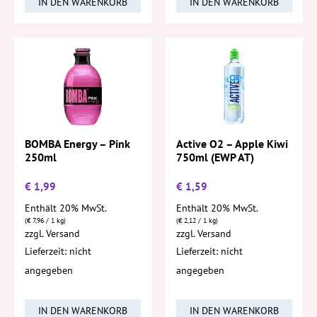
IN DEN WARENKORB
IN DEN WARENKORB
Active O2 – Apple Kiwi
BOMBA Energy – Pink
750ml (EWP AT)
250ml
€
1,99
€
1,59
Enthält 20% MwSt.
Enthält 20% MwSt.
(
€
7,96
/ 1 kg)
(
€
2,12
/ 1 kg)
zzgl.
Versand
zzgl.
Versand
Lieferzeit: nicht
Lieferzeit: nicht
angegeben
angegeben
IN DEN WARENKORB
IN DEN WARENKORB