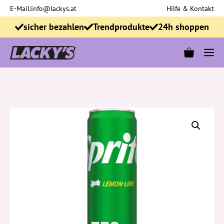
Zum
E-Mail:
info@lackys.at
Hilfe & Kontakt
Inhalt
sicher bezahlen
Trendprodukte
24h shoppen
springen
M