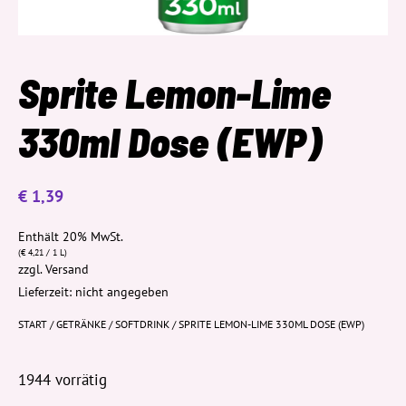
Sprite Lemon-Lime
330ml Dose (EWP)
€
1,39
Enthält 20% MwSt.
(
€
4,21
/ 1 L)
zzgl.
Versand
Lieferzeit: nicht angegeben
START
/
GETRÄNKE
/
SOFTDRINK
/ SPRITE LEMON-LIME 330ML DOSE (EWP)
1944 vorrätig