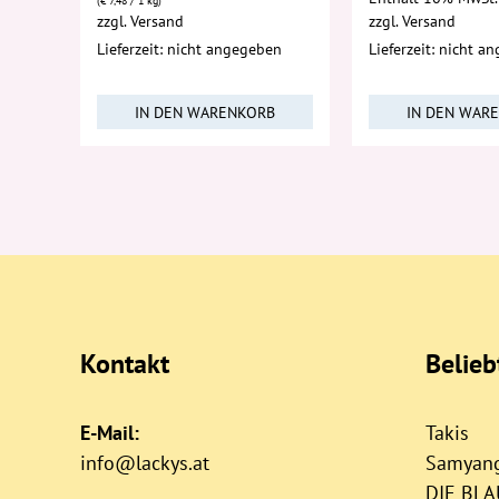
(
€
7,48
/ 1 kg)
zzgl.
Versand
zzgl.
Versand
Lieferzeit: nicht angegeben
Lieferzeit: nicht a
IN DEN WARENKORB
IN DEN WAR
Kontakt
Belie
E-Mail:
Takis
info@lackys.at
Samyan
DIE BL