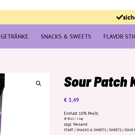
sich
GETRÄNKE
SNACKS & SWEETS
FLAVOR STI
Sour Patch 
€
3,49
Enthält 10% MwSt.
(
€
40,11
/ 1 kg)
zzgl.
Versand
START
/
SNACKS & SWEETS
/
SWEETS
/ SOUR 