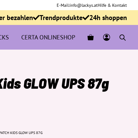
E-Mail:
info@lackys.at
Hilfe & Kontakt
er bezahlen
Trendprodukte
24h shoppen
CKS
CERTA ONLINESHOP
Kids GLOW UPS 87g
PATCH KIDS GLOW UPS 87G