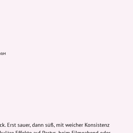
GmbH
. Erst sauer, dann süß, mit weicher Konsistenz
kuläre Effekte auf Partys, beim Filmeabend oder