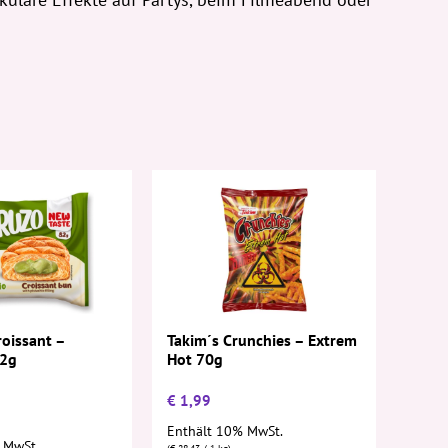
Takim´s Crunchies – Extrem
oissant –
Hot 70g
82g
€
1,99
Enthält 10% MwSt.
 MwSt.