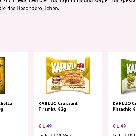
, die das Besondere lieben.
KARUZO Croissant –
hetta –
KARUZO Cr
Tiramisu 82g
0g
Pistachio 
€
1,49
€
1,49
Enthält 10% MwSt.
Enthält 10%