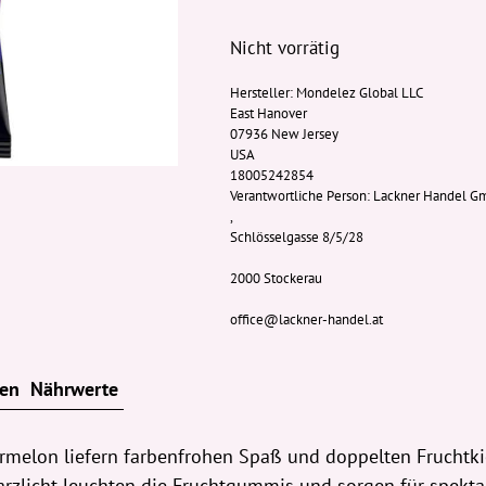
Nicht vorrätig
Hersteller:
Mondelez Global LLC
East Hanover
07936 New Jersey
USA
18005242854
Verantwortliche Person:
Lackner Handel 
,
Schlösselgasse 8/5/28
2000 Stockerau
office@lackner-handel.at
ten
Nährwerte
elon liefern farbenfrohen Spaß und doppelten Fruchtkick
arzlicht leuchten die Fruchtgummis und sorgen für spekta