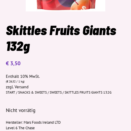
Skittles Fruits Giants
132g
€
3,50
Enthält 10% MwSt.
(
€
26,52
/ 1 kg)
zzgl.
Versand
START
/
SNACKS & SWEETS
/
SWEETS
/ SKITTLES FRUITS GIANTS 132G
Nicht vorrätig
Hersteller:
Mars Foods Ireland LTD
Level 6 The Chase