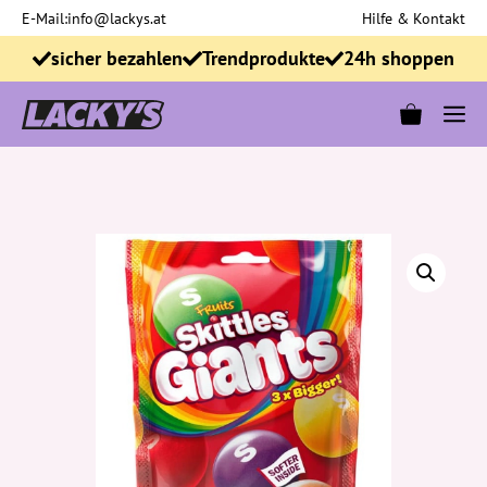
Zum
E-Mail:
info@lackys.at
Hilfe & Kontakt
Inhalt
sicher bezahlen
Trendprodukte
24h shoppen
springen
M