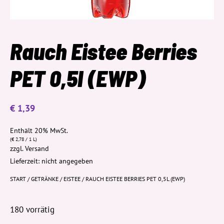
Rauch Eistee Berries
PET 0,5l (EWP)
€
1,39
Enthält 20% MwSt.
(
€
2,78
/ 1 L)
zzgl.
Versand
Lieferzeit: nicht angegeben
START
/
GETRÄNKE
/
EISTEE
/ RAUCH EISTEE BERRIES PET 0,5L (EWP)
180 vorrätig