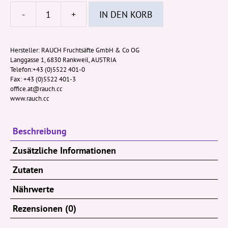
-
+
IN DEN KORB
Rauch
Eistee
Berries
Hersteller:
RAUCH Fruchtsäfte GmbH & Co OG
Langgasse 1, 6830 Rankweil, AUSTRIA
PET
Telefon:+43 (0)5522 401-0
0,5l
Fax: +43 (0)5522 401-3
(EWP)
office.at@rauch.cc
www.rauch.cc
Menge
Beschreibung
Zusätzliche Informationen
Zutaten
Nährwerte
Rezensionen (0)