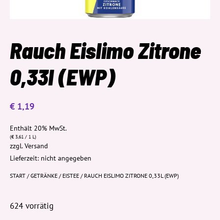
Rauch Eislimo Zitrone
0,33l (EWP)
€
1,19
Enthält 20% MwSt.
(
€
3,61
/ 1 L)
zzgl.
Versand
Lieferzeit: nicht angegeben
START
/
GETRÄNKE
/
EISTEE
/ RAUCH EISLIMO ZITRONE 0,33L (EWP)
624 vorrätig