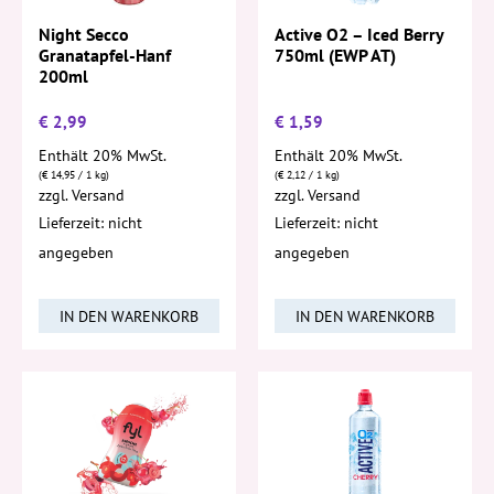
Active O2 – Iced Berry
Night Secco
750ml (EWP AT)
Granatapfel-Hanf
200ml
€
2,99
€
1,59
Enthält 20% MwSt.
Enthält 20% MwSt.
(
€
14,95
/ 1 kg)
(
€
2,12
/ 1 kg)
zzgl.
Versand
zzgl.
Versand
Lieferzeit: nicht
Lieferzeit: nicht
angegeben
angegeben
IN DEN WARENKORB
IN DEN WARENKORB