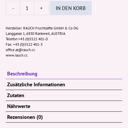
-
+
IN DEN KORB
Rauch
Eislimo
Zitrone
Hersteller:
RAUCH Fruchtsäfte GmbH & Co OG
Langgasse 1, 6830 Rankweil, AUSTRIA
0,33l
Telefon:+43 (0)5522 401-0
(EWP)
Fax: +43 (0)5522 401-3
Menge
office.at@rauch.cc
www.rauch.cc
Beschreibung
Zusätzliche Informationen
Zutaten
Nährwerte
Rezensionen (0)