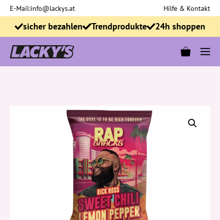
Zum
E-Mail:
info@lackys.at
Hilfe & Kontakt
Inhalt
sicher bezahlen
Trendprodukte
24h shoppen
springen
M