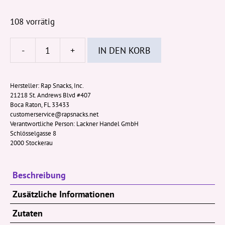
108 vorrätig
-
+
IN DEN KORB
Rap
Snacks
Rick
Hersteller:
Rap Snacks, Inc.
21218 St. Andrews Blvd #407
Ross
Boca Raton, FL 33433
Sweet
customerservice@rapsnacks.net
Chili
Verantwortliche Person:
Lackner Handel GmbH
Schlösselgasse 8
Lemon
2000 Stockerau
Pepper
71g
Beschreibung
Menge
Zusätzliche Informationen
Zutaten