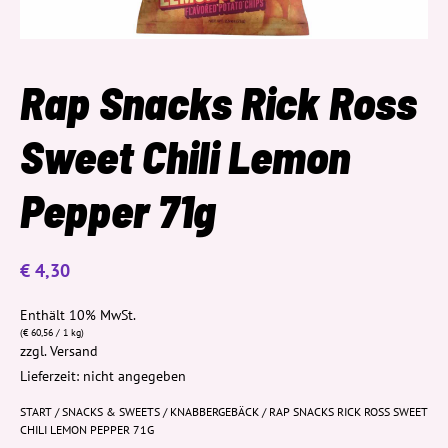
Rap Snacks Rick Ross
Sweet Chili Lemon
Pepper 71g
€
4,30
Enthält 10% MwSt.
(
€
60,56
/ 1 kg)
zzgl.
Versand
Lieferzeit: nicht angegeben
START
/
SNACKS & SWEETS
/
KNABBERGEBÄCK
/ RAP SNACKS RICK ROSS SWEET
CHILI LEMON PEPPER 71G