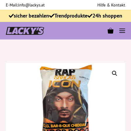
Zum
E-Mail:
info@lackys.at
Hilfe & Kontakt
Inhalt
sicher bezahlen
Trendprodukte
24h shoppen
springen
M