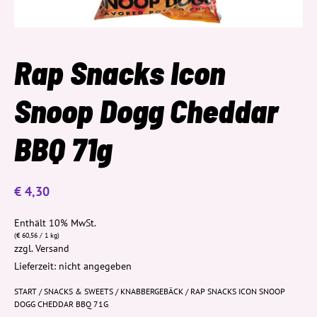
Rap Snacks Icon
Snoop Dogg Cheddar
BBQ 71g
€
4,30
Enthält 10% MwSt.
(
€
60,56
/ 1 kg)
zzgl.
Versand
Lieferzeit: nicht angegeben
START
/
SNACKS & SWEETS
/
KNABBERGEBÄCK
/ RAP SNACKS ICON SNOOP
DOGG CHEDDAR BBQ 71G