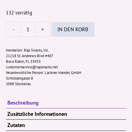
132 vorrätig
-
+
IN DEN KORB
Rap
Snacks
Icon
Hersteller:
Rap Snacks, Inc.
21218 St. Andrews Blvd #407
Snoop
Boca Raton, FL 33433
Dogg
customerservice@rapsnacks.net
Cheddar
Verantwortliche Person:
Lackner Handel GmbH
Schlösselgasse 8
BBQ
2000 Stockerau
71g
Menge
Beschreibung
Zusätzliche Informationen
Zutaten