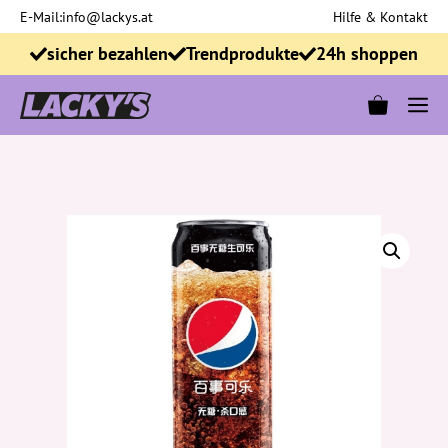
Zum
E-Mail:
info@lackys.at
Hilfe & Kontakt
Inhalt
sicher bezahlen
Trendprodukte
24h shoppen
springen
M