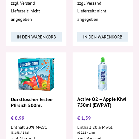
zzgl.
Versand
zzgl.
Versand
Lieferzeit: nicht
Lieferzeit: nicht
angegeben
angegeben
IN DEN WARENKORB
IN DEN WARENKORB
Active O2 – Apple Kiwi
Durstlöscher Eistee
750ml (EWP AT)
Pfirsich 500ml
€
0,99
€
1,59
Enthält 20% MwSt.
Enthält 20% MwSt.
(
€
1,98
/ 1 kg)
(
€
2,12
/ 1 kg)
zzgl.
Versand
zzgl.
Versand