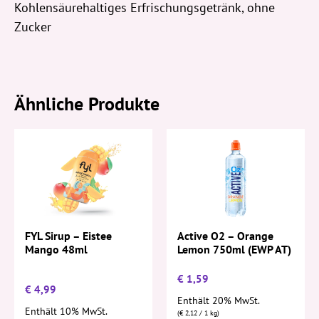
Kohlensäurehaltiges Erfrischungsgetränk, ohne
Zucker
Ähnliche Produkte
FYL Sirup – Eistee
Active O2 – Orange
Mango 48ml
Lemon 750ml (EWP AT)
€
1,59
€
4,99
Enthält 20% MwSt.
Enthält 10% MwSt.
(
€
2,12
/ 1 kg)