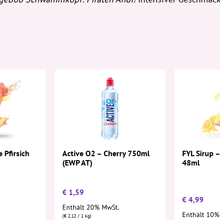
e Pfirsich
Active O2 – Cherry 750ml
FYL Sirup –
(EWP AT)
48ml
€
1,59
€
4,99
Enthält 20% MwSt.
Enthält 10%
(
€
2,12
/ 1 kg)