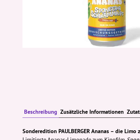
Beschreibung
Zusätzliche Informationen
Zuta
Sonderedition PAULBERGER Ananas – die Limo 
Limitierte Ananas-Limonade zum Kinofilm
Spon