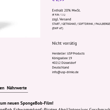
Enthält 20% MwSt.
(
€
9,06
/ 1 L)
zzgl.
Versand
START
/
GETRÄNKE
/
SOFTDRINK
/ PAULBERG
(EWP AT)
Nicht vorrätig
Hersteller:
USP Products
Königsallee 19
40212 Düsseldorf
Deutschland
info@usp-drinks.de
ten
Nährwerte
zum neuen SpongeBob-Film!
geBob Schwammkopf: Piraten Ahoi!
Intensiver Geschmack,