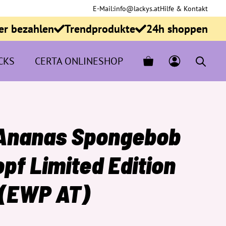
E-Mail:
info@lackys.at
Hilfe & Kontakt
er bezahlen
Trendprodukte
24h shoppen
CKS
CERTA ONLINESHOP
 Ananas Spongebob
f Limited Edition
 (EWP AT)