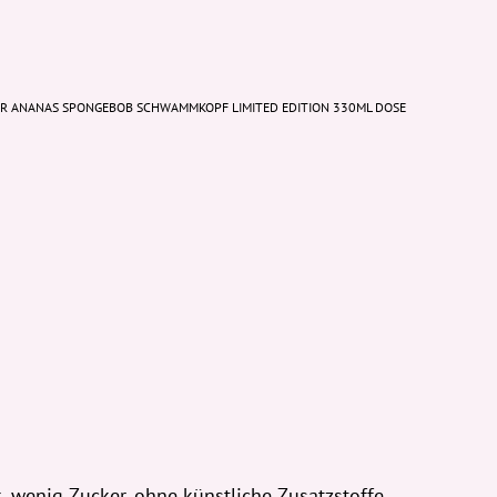
ER ANANAS SPONGEBOB SCHWAMMKOPF LIMITED EDITION 330ML DOSE
 wenig Zucker, ohne künstliche Zusatzstoffe