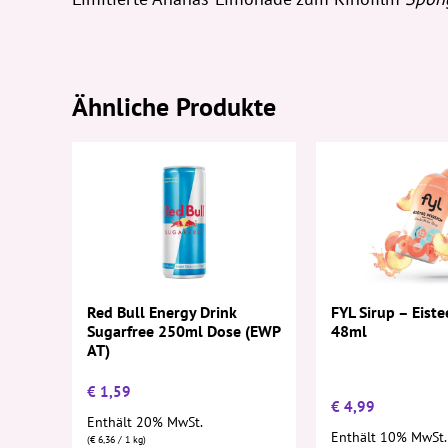
Ähnliche Produkte
FYL Sirup – Eiste
Red Bull Energy Drink
48ml
Sugarfree 250ml Dose (EWP
AT)
€
1,59
€
4,99
Enthält 20% MwSt.
Enthält 10% MwSt.
(
€
6,36
/ 1 kg)