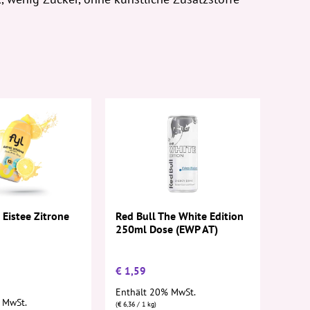
 Eistee Zitrone
Red Bull The White Edition
250ml Dose (EWP AT)
€
1,59
Enthält 20% MwSt.
 MwSt.
(
€
6,36
/ 1 kg)