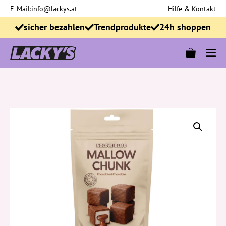
Zum
E-Mail:
info@lackys.at
Hilfe & Kontakt
Inhalt
sicher bezahlen
Trendprodukte
24h shoppen
springen
M