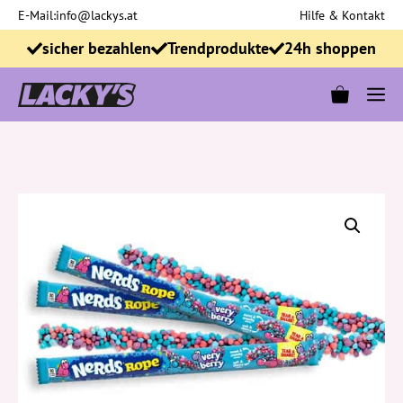
Zum
E-Mail:
info@lackys.at
Hilfe & Kontakt
Inhalt
sicher bezahlen
Trendprodukte
24h shoppen
springen
M