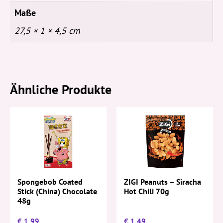
Maße
27,5 × 1 × 4,5 cm
Ähnliche Produkte
Spongebob Coated
ZIGI Peanuts – Siracha
Stick (China) Chocolate
Hot Chili 70g
48g
€
1,99
€
1,49