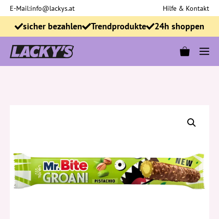
Zum
E-Mail:
info@lackys.at
Hilfe & Kontakt
Inhalt
sicher bezahlen
Trendprodukte
24h shoppen
springen
M