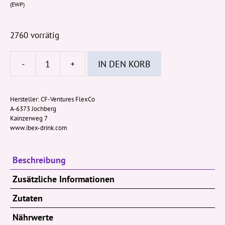
(EWP)
2760 vorrätig
-
+
IN DEN KORB
IBEX
Alpenbreeze
250ml
Hersteller:
CF-Ventures FlexCo
A-6373 Jochberg
Dose
Kainzerweg 7
alc
www.ibex-drink.com
4%
vol
Beschreibung
(EWP)
Menge
Zusätzliche Informationen
Zutaten
Nährwerte