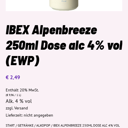
IBEX Alpenbreeze
250ml Dose alc 4% vol
(EWP)
€
2,49
Enthält 20% MwSt.
(
€
9,96
/ 1 L)
Alk. 4 % vol
zzgl.
Versand
Lieferzeit: nicht angegeben
START
/
GETRÄNKE
/
ALKOPOP
/ IBEX ALPENBREEZE 250ML DOSE ALC 4% VOL