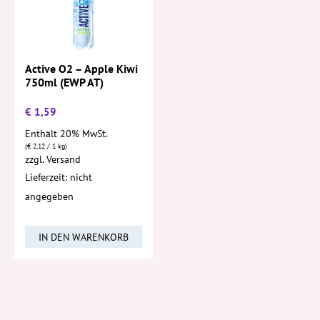
Active O2 – Apple Kiwi
750ml (EWP AT)
€
1,59
Enthält 20% MwSt.
(
€
2,12
/ 1 kg)
zzgl.
Versand
Lieferzeit: nicht
angegeben
IN DEN WARENKORB