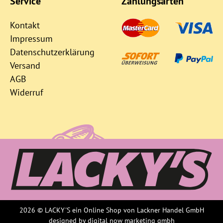
Service
Zahlungsarten
Kontakt
Impressum
Datenschutzerklärung
Versand
AGB
Widerruf
2026 © LACKY'S ein Online Shop von Lackner Handel GmbH
designed by
digital now marketing gmbh