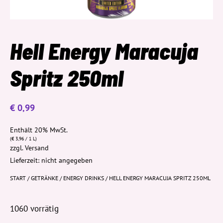
Hell Energy Maracuja
Spritz 250ml
€
0,99
Enthält 20% MwSt.
(
€
3,96
/ 1 L)
zzgl.
Versand
Lieferzeit: nicht angegeben
START
/
GETRÄNKE
/
ENERGY DRINKS
/ HELL ENERGY MARACUJA SPRITZ 250ML
1060 vorrätig