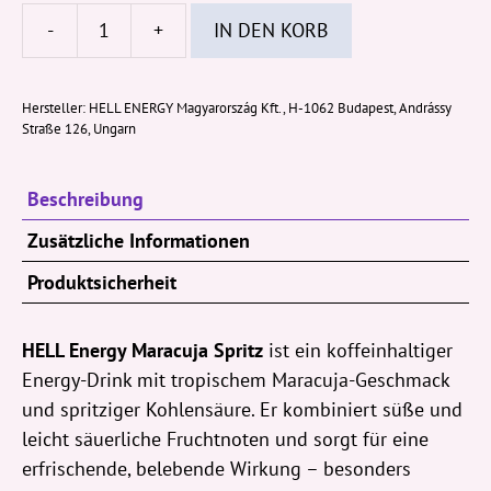
-
+
IN DEN KORB
Hell
Energy
Maracuja
Hersteller:
HELL ENERGY Magyarország Kft., H-1062 Budapest, Andrássy
Straße 126, Ungarn
Spritz
250ml
Menge
Beschreibung
Zusätzliche Informationen
Produktsicherheit
HELL Energy Maracuja Spritz
ist ein koffeinhaltiger
Energy-Drink mit tropischem Maracuja-Geschmack
und spritziger Kohlensäure. Er kombiniert süße und
leicht säuerliche Fruchtnoten und sorgt für eine
erfrischende, belebende Wirkung – besonders