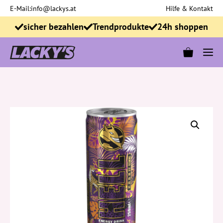
Zum
E-Mail:
info@lackys.at
Hilfe & Kontakt
Inhalt
sicher bezahlen
Trendprodukte
24h shoppen
springen
M