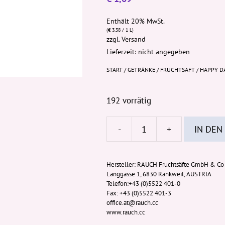
Enthält 20% MwSt.
(
€
3,38
/ 1 L)
zzgl.
Versand
Lieferzeit: nicht angegeben
START
/
GETRÄNKE
/
FRUCHTSAFT
/ HAPPY DA
192 vorrätig
-
+
IN DEN
Happy
Day
Schwarze
Hersteller:
RAUCH Fruchtsäfte GmbH & Co
Langgasse 1, 6830 Rankweil, AUSTRIA
Johannisbeere
Telefon:+43 (0)5522 401-0
Sprizz
Fax: +43 (0)5522 401-3
PET
office.at@rauch.cc
www.rauch.cc
0,5l