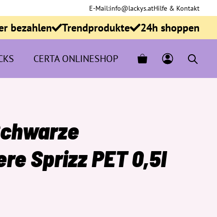
E-Mail:
info@lackys.at
Hilfe & Kontakt
er bezahlen
Trendprodukte
24h shoppen
CKS
CERTA ONLINESHOP
Schwarze
re Sprizz PET 0,5l