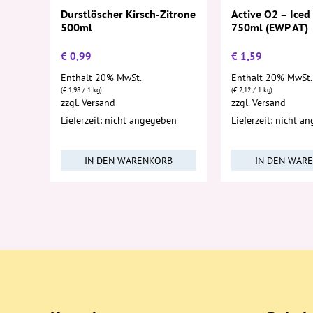
Active O2 – Iced
Durstlöscher Kirsch-Zitrone
750ml (EWP AT)
500ml
€
0,99
€
1,59
Enthält 20% MwSt.
Enthält 20% MwSt.
(
€
1,98
/ 1 kg)
(
€
2,12
/ 1 kg)
zzgl.
Versand
zzgl.
Versand
Lieferzeit: nicht angegeben
Lieferzeit: nicht a
IN DEN WARENKORB
IN DEN WAR