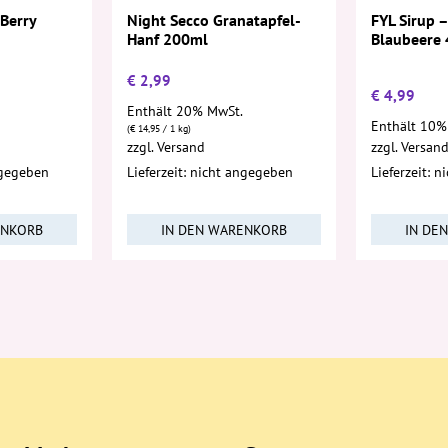
 Berry
FYL Sirup –
Night Secco Granatapfel-
Blaubeere
Hanf 200ml
€
2,99
€
4,99
Enthält 20% MwSt.
Enthält 10%
(
€
14,95
/ 1 kg)
zzgl.
Versand
zzgl.
Versan
ngegeben
Lieferzeit: nicht angegeben
Lieferzeit: 
ENKORB
IN DEN WARENKORB
IN DE