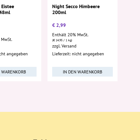
 Eistee
Night Secco Himbeere
 48ml
200ml
€
2,99
Enthält 20% MwSt.
 MwSt.
(
€
14,95
/ 1 kg)
d
zzgl.
Versand
nicht angegeben
Lieferzeit: nicht angegeben
N WARENKORB
IN DEN WARENKORB