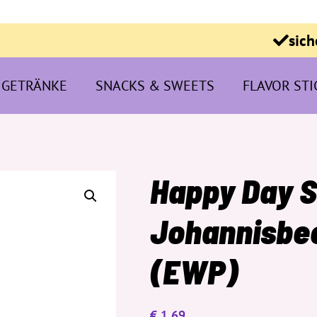
sich
GETRÄNKE
SNACKS & SWEETS
FLAVOR STI
Happy Day 
Johannisbee
(EWP)
€
1,69