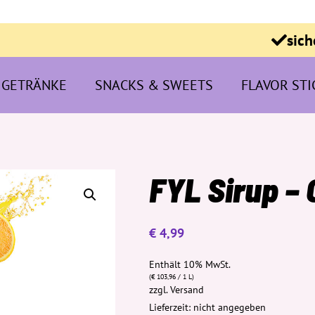
sich
GETRÄNKE
SNACKS & SWEETS
FLAVOR STI
FYL Sirup –
€
4,99
Enthält 10% MwSt.
(
€
103,96
/ 1 L)
zzgl.
Versand
Lieferzeit: nicht angegeben