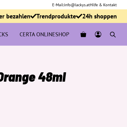
E-Mail:
info@lackys.at
Hilfe & Kontakt
er bezahlen
Trendprodukte
24h shoppen
CKS
CERTA ONLINESHOP
 Orange 48ml