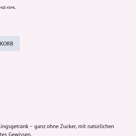
ANGE 48ML
 KORB
blingsgetränk – ganz ohne Zucker, mit natürlichen
tes Gewissen.