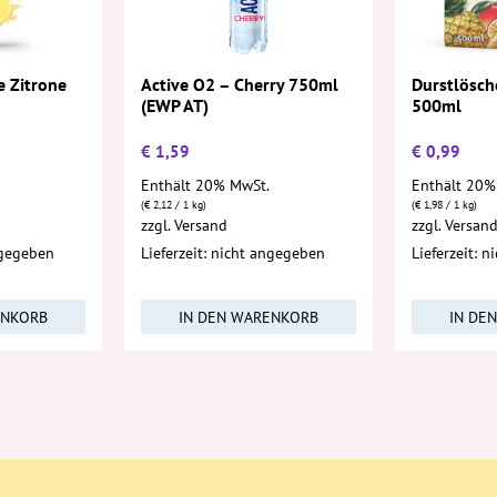
e Zitrone
Active O2 – Cherry 750ml
Durstlösche
(EWP AT)
500ml
€
1,59
€
0,99
Enthält 20% MwSt.
Enthält 20%
(
€
2,12
/ 1 kg)
(
€
1,98
/ 1 kg)
zzgl.
Versand
zzgl.
Versan
ngegeben
Lieferzeit: nicht angegeben
Lieferzeit: 
ENKORB
IN DEN WARENKORB
IN DE