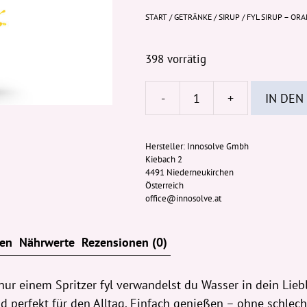
START
/
GETRÄNKE
/
SIRUP
/ FYL SIRUP – OR
398 vorrätig
-
+
IN DEN
FYL
Sirup
-
Hersteller:
Innosolve Gmbh
Kiebach 2
Orange
4491 Niederneukirchen
48ml
Österreich
Menge
office@innosolve.at
ten
Nährwerte
Rezensionen (0)
t nur einem Spritzer fyl verwandelst du Wasser in dein Lie
 perfekt für den Alltag. Einfach genießen – ohne schlech