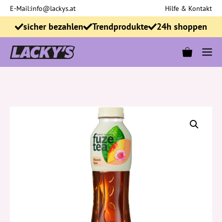
Zum
E-Mail:
info@lackys.at
Hilfe & Kontakt
Inhalt
sicher bezahlen
Trendprodukte
24h shoppen
springen
M