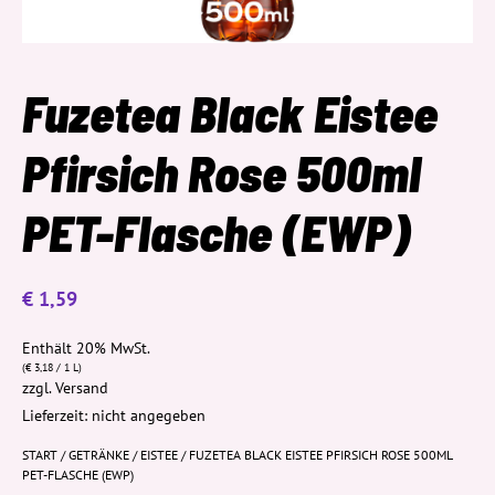
Fuzetea Black Eistee
Pfirsich Rose 500ml
PET-Flasche (EWP)
€
1,59
Enthält 20% MwSt.
(
€
3,18
/ 1 L)
zzgl.
Versand
Lieferzeit: nicht angegeben
START
/
GETRÄNKE
/
EISTEE
/ FUZETEA BLACK EISTEE PFIRSICH ROSE 500ML
PET-FLASCHE (EWP)