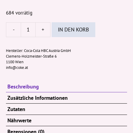
684 vorrätig
-
+
IN DEN KORB
Fuzetea
Black
Eistee
Hersteller:
Coca‑Cola HBC Austria GmbH
Clemens-Holzmeister-Straße 6
Pfirsich
1100 Wien
Rose
info@coke.at
500ml
PET-
Beschreibung
Flasche
(EWP)
Zusätzliche Informationen
Menge
Zutaten
Nährwerte
Rezensionen (0)