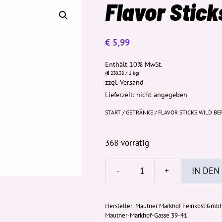
Flavor Stick
€
5,99
Enthält 10% MwSt.
(
€
230,38
/ 1 kg)
zzgl.
Versand
Lieferzeit: nicht angegeben
START
/
GETRÄNKE
/ FLAVOR STICKS WILD BE
368 vorrätig
-
+
IN DEN
Flavor
Sticks
Wild
Hersteller:
Mautner Markhof Feinkost Gmb
Mautner-Markhof-Gasse 39-41
Berry