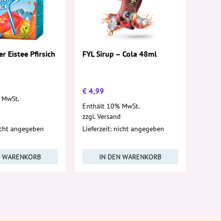
FYL Sirup – Cola 48ml
r Eistee Pfirsich
€
4,99
 MwSt.
Enthält 10% MwSt.
d
zzgl.
Versand
nicht angegeben
Lieferzeit: nicht angegeben
N WARENKORB
IN DEN WARENKORB