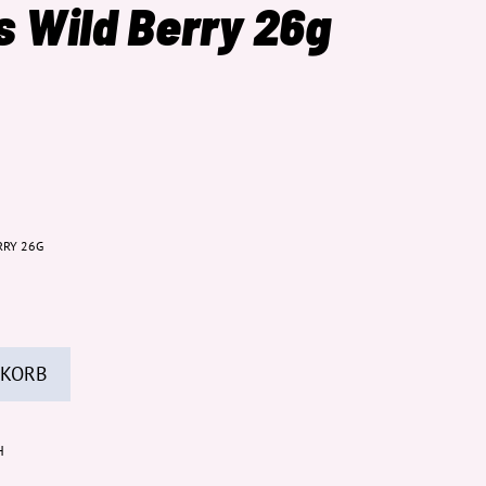
s Wild Berry 26g
RRY 26G
 KORB
H