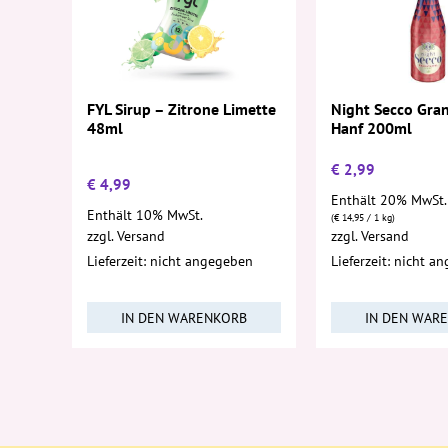
FYL Sirup – Zitrone Limette
Night Secco Gran
48ml
Hanf 200ml
€
2,99
€
4,99
Enthält 20% MwSt.
Enthält 10% MwSt.
(
€
14,95
/ 1 kg)
zzgl.
Versand
zzgl.
Versand
Lieferzeit: nicht angegeben
Lieferzeit: nicht a
IN DEN WARENKORB
IN DEN WAR