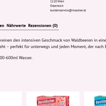
1110 Wien
26g
Österreich
Menge
kundenservice@mautner.at
ten
Nährwerte
Rezensionen (0)
reinen den intensiven Geschmack von Waldbeeren in einem
steht – perfekt für unterwegs und jeden Moment, der nach
 400-600ml Wasser.