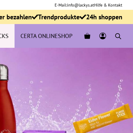
E-Mail:
info@lackys.at
Hilfe & Kontakt
er bezahlen
Trendprodukte
24h shoppen
CKS
CERTA ONLINESHOP