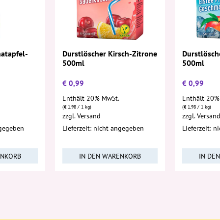
atapfel-
Durstlöscher Kirsch-Zitrone
Durstlösche
500ml
500ml
€
0,99
€
0,99
Enthält 20% MwSt.
Enthält 20%
(
€
1,98
/ 1 kg)
(
€
1,98
/ 1 kg)
zzgl.
Versand
zzgl.
Versan
ngegeben
Lieferzeit: nicht angegeben
Lieferzeit: 
ENKORB
IN DEN WARENKORB
IN DE