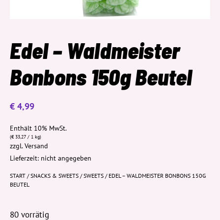
Edel – Waldmeister
Bonbons 150g Beutel
€
4,99
Enthält 10% MwSt.
(
€
33,27
/ 1 kg)
zzgl.
Versand
Lieferzeit: nicht angegeben
START
/
SNACKS & SWEETS
/
SWEETS
/ EDEL – WALDMEISTER BONBONS 150G
BEUTEL
80 vorrätig