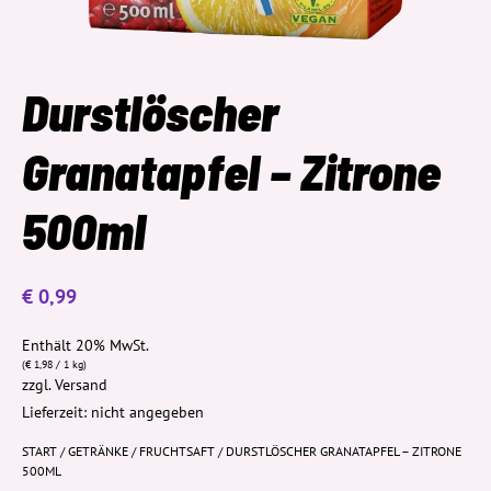
Durstlöscher
Granatapfel – Zitrone
500ml
€
0,99
Enthält 20% MwSt.
(
€
1,98
/ 1 kg)
zzgl.
Versand
Lieferzeit: nicht angegeben
START
/
GETRÄNKE
/
FRUCHTSAFT
/ DURSTLÖSCHER GRANATAPFEL – ZITRONE
500ML