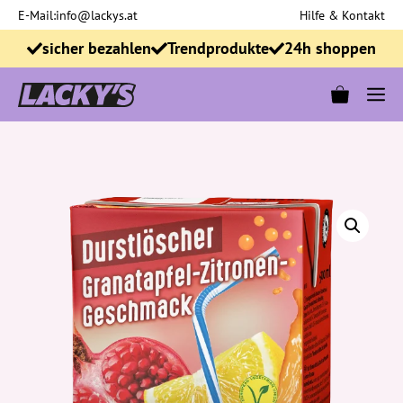
Zum
E-Mail:
info@lackys.at
Hilfe & Kontakt
Inhalt
sicher bezahlen
Trendprodukte
24h shoppen
springen
M