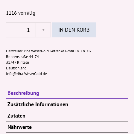
1116 vorrätig
-
+
IN DEN KORB
Durstlöscher
Granatapfel
-
Hersteller:
riha WeserGold Getränke GmbH & Co. KG
Behrenstraße 44-74
Zitrone
31747 Rinteln
500ml
Deutschland
Menge
Info@riha-WeserGold.de
Beschreibung
Zusätzliche Informationen
Zutaten
Nährwerte