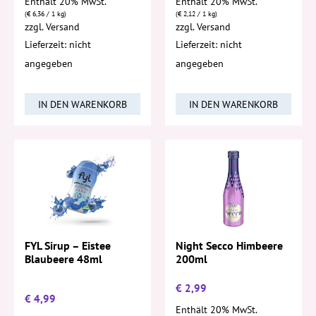
Enthält 20% MwSt.
Enthält 20% MwSt.
(
€
6,36
/ 1 kg)
(
€
2,12
/ 1 kg)
zzgl.
Versand
zzgl.
Versand
Lieferzeit: nicht
Lieferzeit: nicht
angegeben
angegeben
IN DEN WARENKORB
IN DEN WARENKORB
FYL Sirup – Eistee
Night Secco Himbeere
Blaubeere 48ml
200ml
€
2,99
€
4,99
Enthält 20% MwSt.