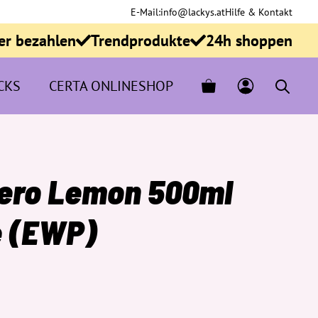
E-Mail:
info@lackys.at
Hilfe & Kontakt
er bezahlen
Trendprodukte
24h shoppen
CKS
CERTA ONLINESHOP
Zero Lemon 500ml
e (EWP)