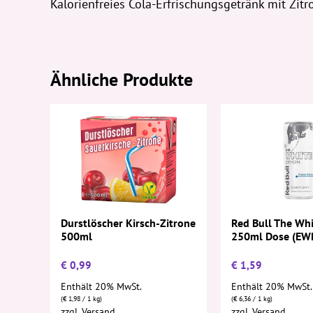
Kalorienfreies Cola-Erfrischungsgetränk mit Zi
Ähnliche Produkte
Durstlöscher Kirsch-Zitrone
Red Bull The Whi
500ml
250ml Dose (EWP
€
0,99
€
1,59
Enthält 20% MwSt.
Enthält 20% MwSt.
(
€
1,98
/ 1 kg)
(
€
6,36
/ 1 kg)
zzgl.
Versand
zzgl.
Versand