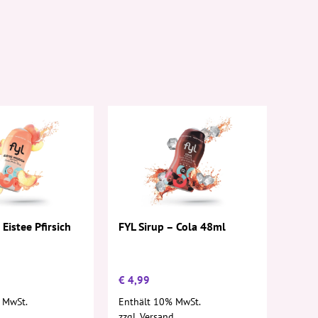
 Eistee Pfirsich
FYL Sirup – Cola 48ml
€
4,99
 MwSt.
Enthält 10% MwSt.
d
zzgl.
Versand