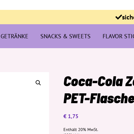
sich
GETRÄNKE
SNACKS & SWEETS
FLAVOR STI
Coca-Cola 
PET-Flasch
€
1,75
Enthält 20% MwSt.