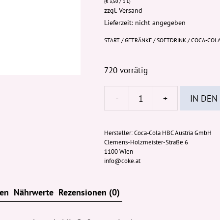
(
€
3,50
/ 1 L)
zzgl.
Versand
Lieferzeit: nicht angegeben
START
/
GETRÄNKE
/
SOFTDRINK
/ COCA-COLA
720 vorrätig
-
+
IN DEN
Coca-
Cola
Zero
Hersteller:
Coca‑Cola HBC Austria GmbH
Clemens-Holzmeister-Straße 6
Lemon
1100 Wien
500ml
info@coke.at
PET-
Flasche
ten
Nährwerte
Rezensionen (0)
(EWP)
Menge