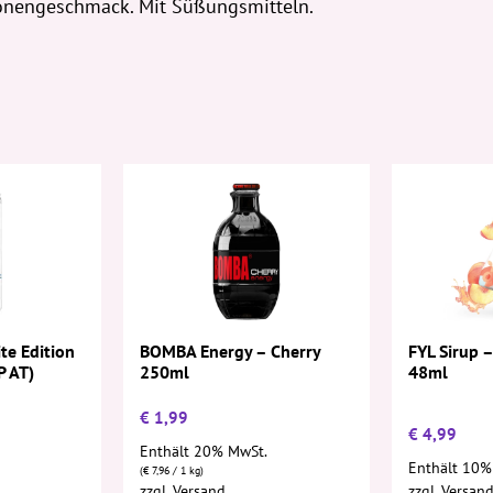
tronengeschmack. Mit Süßungsmitteln.
FYL Sirup –
te Edition
BOMBA Energy – Cherry
48ml
 AT)
250ml
€
1,99
€
4,99
Enthält 20% MwSt.
Enthält 10%
(
€
7,96
/ 1 kg)
zzgl.
Versand
zzgl.
Versan