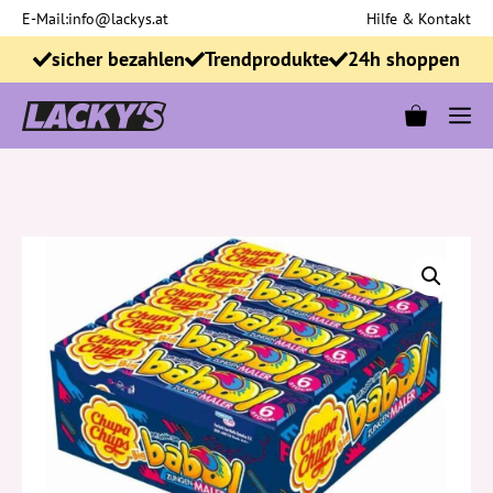
Zum
E-Mail:
info@lackys.at
Hilfe & Kontakt
Inhalt
sicher bezahlen
Trendprodukte
24h shoppen
springen
M