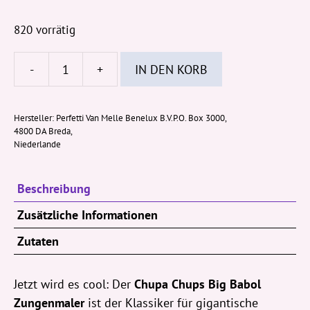
820 vorrätig
-
+
IN DEN KORB
Chupa
Chups
Big
Hersteller:
Perfetti Van Melle Benelux B.V.P.O. Box 3000,
4800 DA Breda,
Babol
Niederlande
Zungenmaler
27,6g
Beschreibung
Menge
Zusätzliche Informationen
Zutaten
Jetzt wird es cool: Der
Chupa Chups Big Babol
Zungenmaler
ist der Klassiker für gigantische