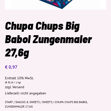
Chupa Chups Big
Babol Zungenmaler
27,6g
€
0,97
Enthält 10% MwSt.
(
€
35,14
/ 1 kg)
zzgl.
Versand
Lieferzeit: nicht angegeben
START
/
SNACKS & SWEETS
/
SWEETS
/ CHUPA CHUPS BIG BABOL
ZUNGENMALER 27,6G