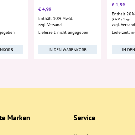
€
1,59
€
4,99
Enthält 20%
Enthält 10% MwSt.
(
€
6,36
/ 1 kg)
zzgl.
Versand
zzgl.
Versan
ngegeben
Lieferzeit: nicht angegeben
Lieferzeit: 
ENKORB
IN DEN WARENKORB
IN DE
bte Marken
Service