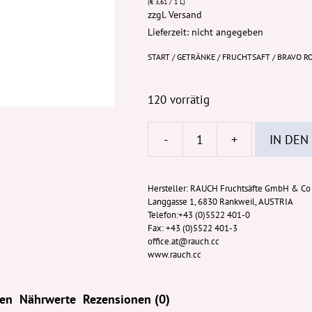
(
€
3,61
/ 1 L)
zzgl.
Versand
Lieferzeit: nicht angegeben
START
/
GETRÄNKE
/
FRUCHTSAFT
/ BRAVO R
120 vorrätig
-
+
IN DEN
Bravo
Rote
Traube
Hersteller:
RAUCH Fruchtsäfte GmbH & Co
Langgasse 1, 6830 Rankweil, AUSTRIA
Dose
Telefon:+43 (0)5522 401-0
330ml
Fax: +43 (0)5522 401-3
(EWP)
office.at@rauch.cc
www.rauch.cc
Menge
ten
Nährwerte
Rezensionen (0)