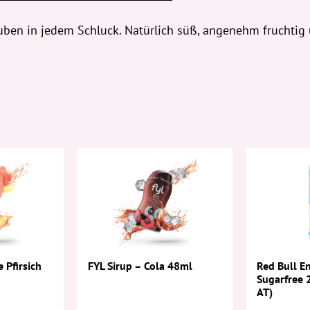
ben in jedem Schluck. Natürlich süß, angenehm fruchtig 
e Pfirsich
FYL Sirup – Cola 48ml
Red Bull E
Sugarfree
AT)