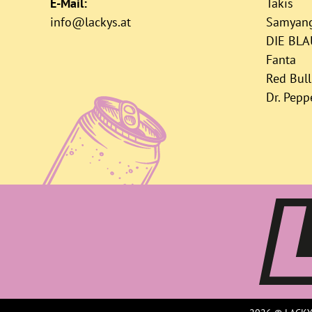
E-Mail:
Takis
info@lackys.at
Samyan
DIE BL
Fanta
Red Bull
Dr. Pepp