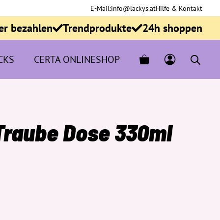
E-Mail:
info@lackys.at
Hilfe & Kontakt
er bezahlen
Trendprodukte
24h shoppen
CKS
CERTA ONLINESHOP
Traube Dose 330ml