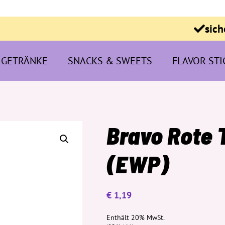
sich
GETRÄNKE
SNACKS & SWEETS
FLAVOR STI
Bravo Rote 
(EWP)
€
1,19
Enthält 20% MwSt.