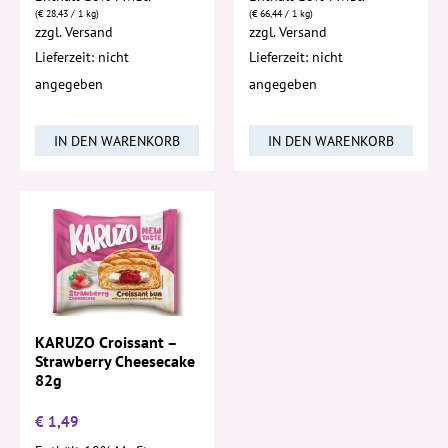
(
€
28,43
/ 1 kg)
(
€
66,44
/ 1 kg)
zzgl.
Versand
zzgl.
Versand
Lieferzeit: nicht
Lieferzeit: nicht
angegeben
angegeben
IN DEN WARENKORB
IN DEN WARENKORB
KARUZO Croissant –
Strawberry Cheesecake
82g
€
1,49