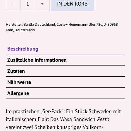
-
+
IN DEN KORB
Wasa
Sandwich
Pesto
Hersteller:
Barilla Deutschland, Gustav-Heinemann-Ufer 72c, D-50968
Köln, Deutschland
110g
(3er-
Pack)
Beschreibung
Menge
Zusätzliche Informationen
Zutaten
Nährwerte
Allergene
Im praktischen „3er-Pack“: Ein Stück Schweden mit
italienischem Flair: Das Wasa Sandwich
Pesto
vereint zwei Scheiben knuspriges Vollkorn-