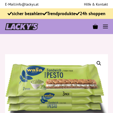
Zum
E-Mail:
info@lackys.at
Hilfe & Kontakt
Inhalt
sicher bezahlen
Trendprodukte
24h shoppen
springen
M