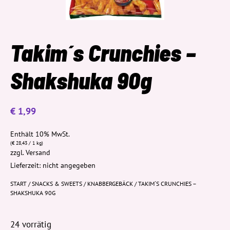
Takim´s Crunchies –
Shakshuka 90g
€
1,99
Enthält 10% MwSt.
(
€
28,43
/ 1 kg)
zzgl.
Versand
Lieferzeit: nicht angegeben
START
/
SNACKS & SWEETS
/
KNABBERGEBÄCK
/ TAKIM´S CRUNCHIES –
SHAKSHUKA 90G
24 vorrätig