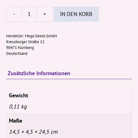
-
+
IN DEN KORB
Takim
´s
Crunchies
Hersteller:
Mega Seeds GmbH
Kreuzburger Straße 12
-
90471 Nürnberg
Shakshuka
Deutschland
90g
Menge
Zusätzliche Informationen
Gewicht
0,11 kg
Maße
14,5 × 4,5 × 24,5 cm