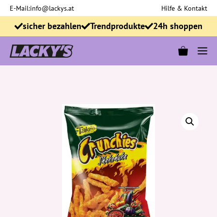
Zum
E-Mail:
info@lackys.at
Hilfe & Kontakt
Inhalt
sicher bezahlen
Trendprodukte
24h shoppen
springen
M