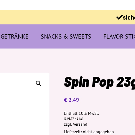
sich
GETRÄNKE
SNACKS & SWEETS
FLAVOR STI
Spin Pop 23
€
2,49
Enthält 10% MwSt.
(
€
95,77
/ 1 kg)
zzgl.
Versand
Lieferzeit: nicht angegeben