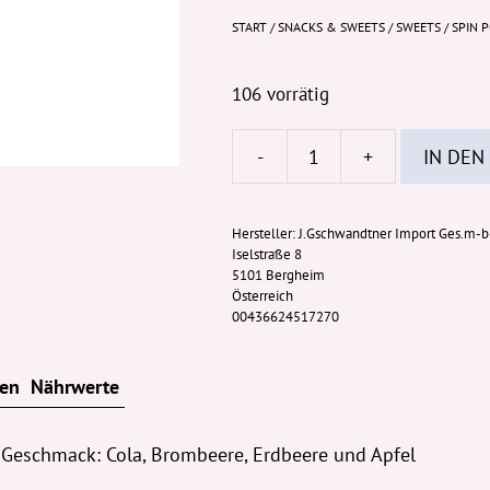
START
/
SNACKS & SWEETS
/
SWEETS
/ SPIN 
106 vorrätig
-
+
IN DEN
Spin
Pop
23g
Hersteller:
J.Gschwandtner Import Ges.m-
Iselstraße 8
Menge
5101 Bergheim
Österreich
00436624517270
ten
Nährwerte
. Geschmack: Cola, Brombeere, Erdbeere und Apfel