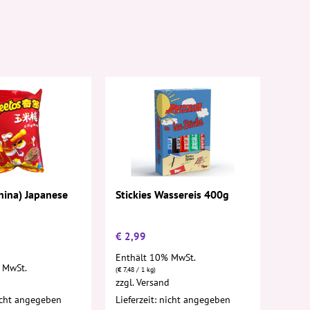
hina) Japanese
Stickies Wassereis 400g
€
2,99
Enthält 10% MwSt.
 MwSt.
(
€
7,48
/ 1 kg)
d
zzgl.
Versand
nicht angegeben
Lieferzeit: nicht angegeben