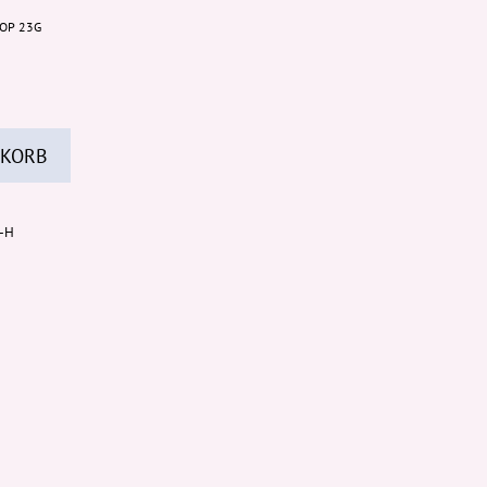
POP 23G
 KORB
b-H