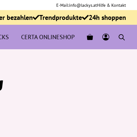
E-Mail:
info@lackys.at
Hilfe & Kontakt
er bezahlen
Trendprodukte
24h shoppen
CKS
CERTA ONLINESHOP
g