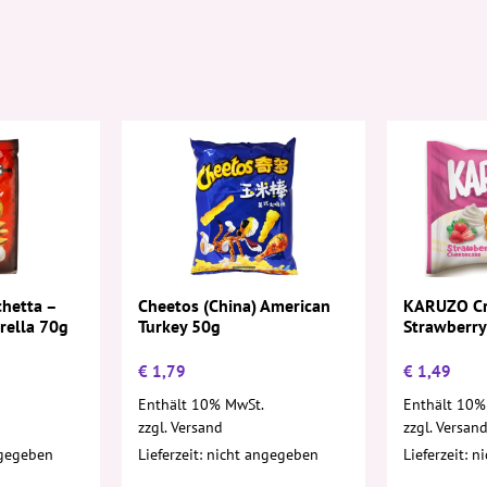
hetta –
Cheetos (China) American
KARUZO Cr
rella 70g
Turkey 50g
Strawberry
€
1,79
€
1,49
Enthält 10% MwSt.
Enthält 10%
zzgl.
Versand
zzgl.
Versan
ngegeben
Lieferzeit: nicht angegeben
Lieferzeit: 