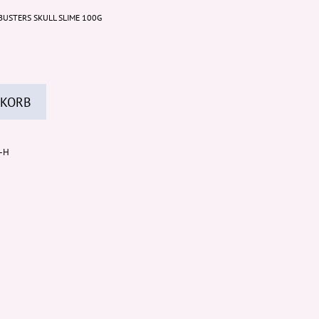
BUSTERS SKULL SLIME 100G
 KORB
b-H