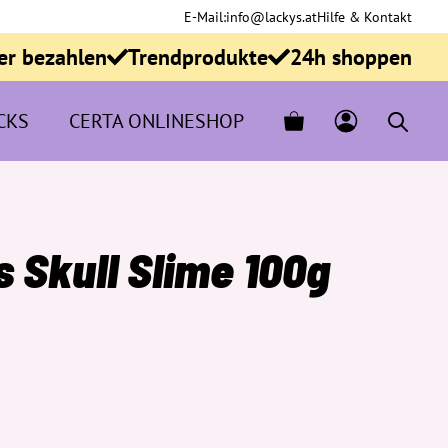
E-Mail:
info@lackys.at
Hilfe & Kontakt
er bezahlen
Trendprodukte
24h shoppen
CKS
CERTA ONLINESHOP
 Skull Slime 100g