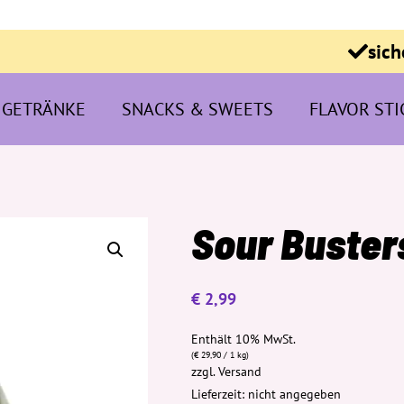
sich
GETRÄNKE
SNACKS & SWEETS
FLAVOR STI
Sour Busters
€
2,99
Enthält 10% MwSt.
(
€
29,90
/ 1 kg)
zzgl.
Versand
Lieferzeit: nicht angegeben