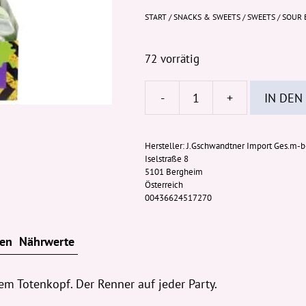
START
/
SNACKS & SWEETS
/
SWEETS
/ SOUR 
72 vorrätig
-
+
IN DEN
Sour
Busters
Skull
Hersteller:
J.Gschwandtner Import Ges.m-
Iselstraße 8
Slime
5101 Bergheim
100g
Österreich
Menge
00436624517270
ten
Nährwerte
em Totenkopf. Der Renner auf jeder Party.