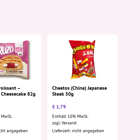
oissant –
Cheetos (China) Japanese
 Cheesecake 82g
Steak 50g
€
1,79
 MwSt.
Enthält 10% MwSt.
d
zzgl.
Versand
nicht angegeben
Lieferzeit: nicht angegeben