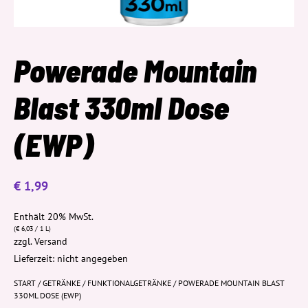
Powerade Mountain
Blast 330ml Dose
(EWP)
€
1,99
Enthält 20% MwSt.
(
€
6,03
/ 1 L)
zzgl.
Versand
Lieferzeit: nicht angegeben
START
/
GETRÄNKE
/
FUNKTIONALGETRÄNKE
/ POWERADE MOUNTAIN BLAST
330ML DOSE (EWP)