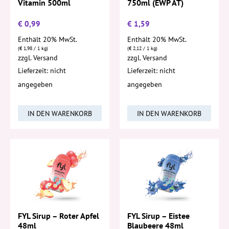
750ml (EWP AT)
Vitamin 500ml
€
0,99
€
1,59
Enthält 20% MwSt.
Enthält 20% MwSt.
(
€
1,98
/ 1 kg)
(
€
2,12
/ 1 kg)
zzgl.
Versand
zzgl.
Versand
Lieferzeit: nicht
Lieferzeit: nicht
angegeben
angegeben
IN DEN WARENKORB
IN DEN WARENKORB
FYL Sirup – Roter Apfel
FYL Sirup – Eistee
48ml
Blaubeere 48ml