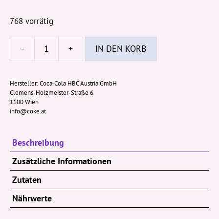
768 vorrätig
-
+
IN DEN KORB
Powerade
Mountain
Blast
Hersteller:
Coca‑Cola HBC Austria GmbH
Clemens-Holzmeister-Straße 6
330ml
1100 Wien
Dose
info@coke.at
(EWP)
Menge
Beschreibung
Zusätzliche Informationen
Zutaten
Nährwerte