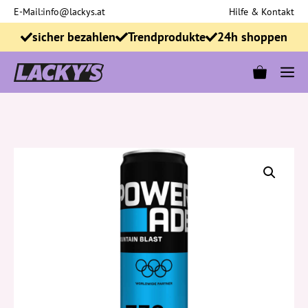
Zum
E-Mail:
info@lackys.at
Hilfe & Kontakt
Inhalt
sicher bezahlen
Trendprodukte
24h shoppen
springen
M