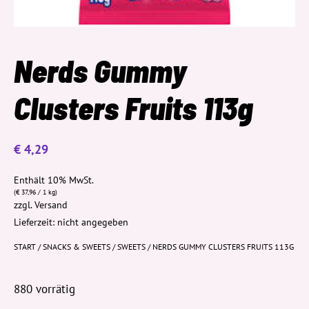
Nerds Gummy
Clusters Fruits 113g
€
4,29
Enthält 10% MwSt.
(
€
37,96
/ 1 kg)
zzgl.
Versand
Lieferzeit: nicht angegeben
START
/
SNACKS & SWEETS
/
SWEETS
/ NERDS GUMMY CLUSTERS FRUITS 113G
880 vorrätig