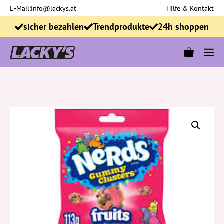
Zum
E-Mail:
info@lackys.at
Hilfe & Kontakt
Inhalt
sicher bezahlen
Trendprodukte
24h shoppen
springen
M