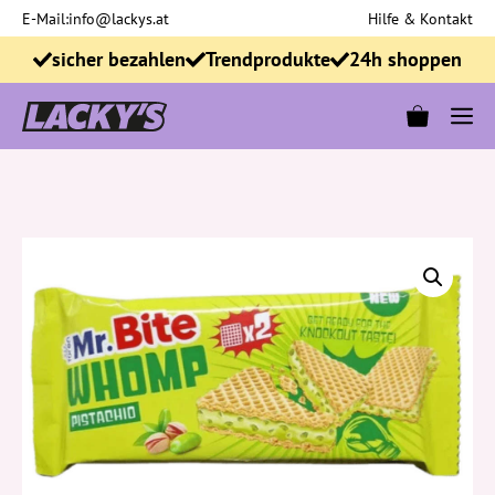
Zum
E-Mail:
info@lackys.at
Hilfe & Kontakt
Inhalt
sicher bezahlen
Trendprodukte
24h shoppen
springen
M