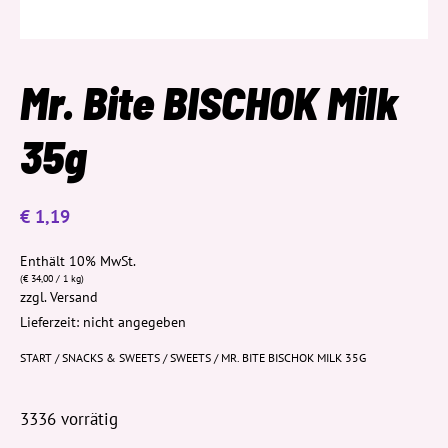
Mr. Bite BISCHOK Milk
35g
€
1,19
Enthält 10% MwSt.
(
€
34,00
/ 1 kg)
zzgl.
Versand
Lieferzeit: nicht angegeben
START
/
SNACKS & SWEETS
/
SWEETS
/ MR. BITE BISCHOK MILK 35G
3336 vorrätig