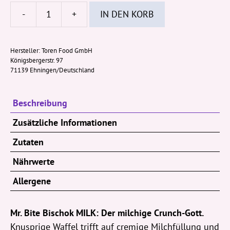
-
+
IN DEN KORB
Mr.
Bite
BISCHOK
Hersteller:
Toren Food GmbH
Königsbergerstr. 97
Milk
71139 Ehningen/Deutschland
35g
Menge
Beschreibung
Zusätzliche Informationen
Zutaten
Nährwerte
Allergene
Mr. Bite Bischok MILK: Der milchige Crunch-Gott.
Knusprige Waffel trifft auf cremige Milchfüllung und