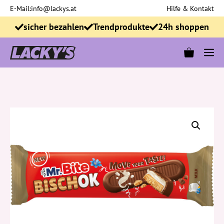
Zum
E-Mail:
info@lackys.at
Hilfe & Kontakt
Inhalt
sicher bezahlen
Trendprodukte
24h shoppen
springen
M