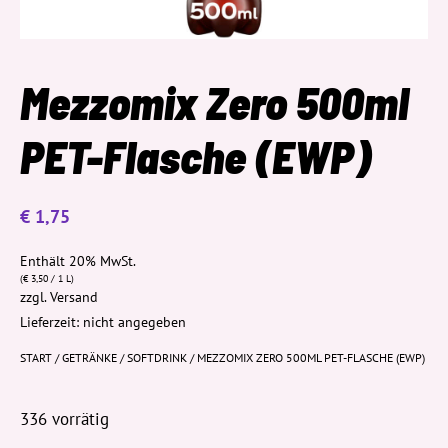
Mezzomix Zero 500ml
PET-Flasche (EWP)
€
1,75
Enthält 20% MwSt.
(
€
3,50
/ 1 L)
zzgl.
Versand
Lieferzeit: nicht angegeben
START
/
GETRÄNKE
/
SOFTDRINK
/ MEZZOMIX ZERO 500ML PET-FLASCHE (EWP)
336 vorrätig