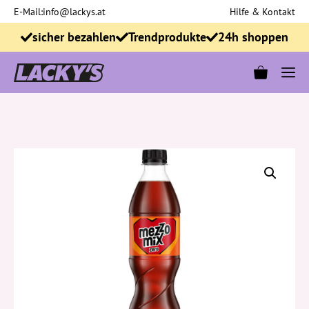
Zum
E-Mail:
info@lackys.at
Hilfe & Kontakt
Inhalt
sicher bezahlen
Trendprodukte
24h shoppen
springen
M