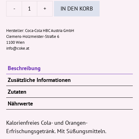
-
+
IN DEN KORB
Mezzomix
Zero
500ml
Hersteller:
Coca‑Cola HBC Austria GmbH
Clemens-Holzmeister-Straße 6
PET-
1100 Wien
Flasche
info@coke.at
(EWP)
Menge
Beschreibung
Zusätzliche Informationen
Zutaten
Nährwerte
Kalorienfreies Cola- und Orangen-
Erfrischungsgetränk. Mit Süßungsmitteln.