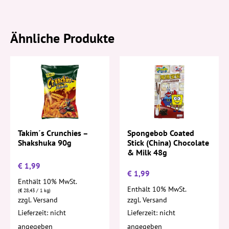
Ähnliche Produkte
Takim´s Crunchies –
Spongebob Coated
Shakshuka 90g
Stick (China) Chocolate
& Milk 48g
€
1,99
€
1,99
Enthält 10% MwSt.
Enthält 10% MwSt.
(
€
28,43
/ 1 kg)
zzgl.
Versand
zzgl.
Versand
Lieferzeit: nicht
Lieferzeit: nicht
angegeben
angegeben