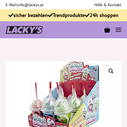
Zum
E-Mail:
info@lackys.at
Hilfe & Kontakt
Inhalt
sicher bezahlen
Trendprodukte
24h shoppen
springen
M