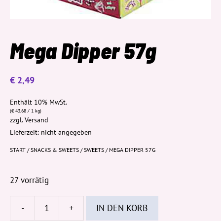
Mega Dipper 57g
€
2,49
Enthält 10% MwSt.
(
€
43,68
/ 1 kg)
zzgl.
Versand
Lieferzeit: nicht angegeben
START
/
SNACKS & SWEETS
/
SWEETS
/ MEGA DIPPER 57G
27 vorrätig
-
+
IN DEN KORB
Mega