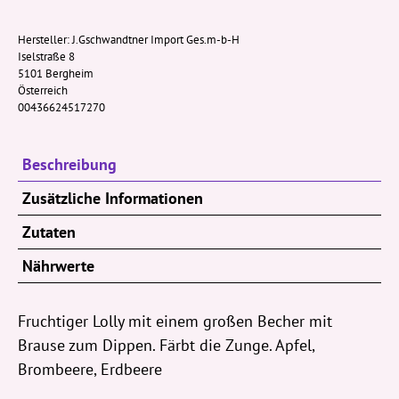
Dipper
57g
Hersteller:
J.Gschwandtner Import Ges.m-b-H
Iselstraße 8
Menge
5101 Bergheim
Österreich
00436624517270
Beschreibung
Zusätzliche Informationen
Zutaten
Nährwerte
Fruchtiger Lolly mit einem großen Becher mit
Brause zum Dippen. Färbt die Zunge. Apfel,
Brombeere, Erdbeere