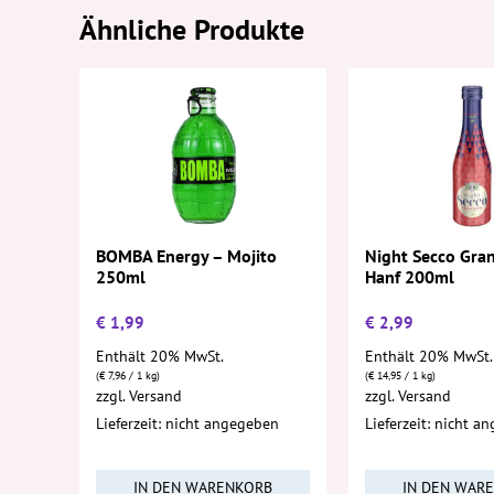
Ähnliche Produkte
BOMBA Energy – Mojito
Night Secco Gran
250ml
Hanf 200ml
€
1,99
€
2,99
Enthält 20% MwSt.
Enthält 20% MwSt.
(
€
7,96
/ 1 kg)
(
€
14,95
/ 1 kg)
zzgl.
Versand
zzgl.
Versand
Lieferzeit: nicht angegeben
Lieferzeit: nicht a
IN DEN WARENKORB
IN DEN WAR