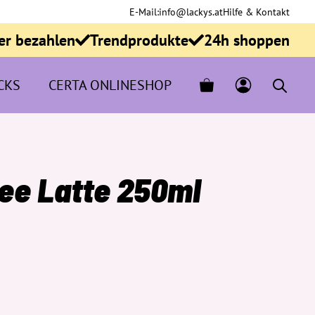
E-Mail:
info@lackys.at
Hilfe & Kontakt
er bezahlen
Trendprodukte
24h shoppen
CKS
CERTA ONLINESHOP
fee Latte 250ml