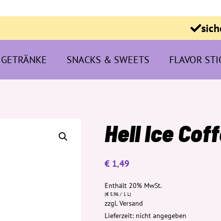
sich
GETRÄNKE
SNACKS & SWEETS
FLAVOR STI
Hell Ice Cof
€
1,49
Enthält 20% MwSt.
(
€
5,96
/ 1 L)
zzgl.
Versand
Lieferzeit: nicht angegeben