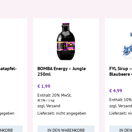
FYL Sirup –
atapfel-
BOMBA Energy – Jungle
Blaubeere
250ml
€
1,99
€
4,99
Enthält 20% MwSt.
Enthält 10%
(
€
7,96
/ 1 kg)
zzgl.
Versand
zzgl.
Versan
ngegeben
Lieferzeit: nicht angegeben
Lieferzeit: 
ENKORB
IN DEN WARENKORB
IN DE