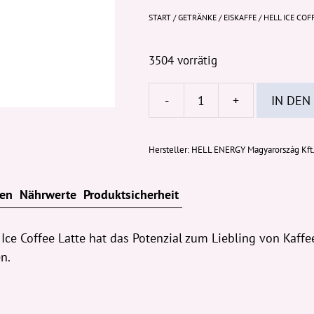
START
/
GETRÄNKE
/
EISKAFFE
/ HELL ICE CO
3504 vorrätig
-
+
IN DEN
Hell
Ice
Coffee
Hersteller:
HELL ENERGY Magyarország Kft.
Latte
250ml
ten
Nährwerte
Produktsicherheit
Menge
 Ice Coffee Latte hat das Potenzial zum Liebling von Kaff
n.