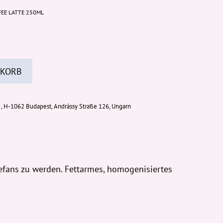
FFEE LATTE 250ML
 KORB
, H-1062 Budapest, Andrássy Straße 126, Ungarn
eefans zu werden. Fettarmes, homogenisiertes