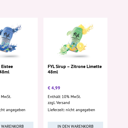
 Eistee
FYL Sirup – Zitrone Limette
 48ml
48ml
€
4,99
 MwSt.
Enthält 10% MwSt.
d
zzgl.
Versand
nicht angegeben
Lieferzeit: nicht angegeben
N WARENKORB
IN DEN WARENKORB