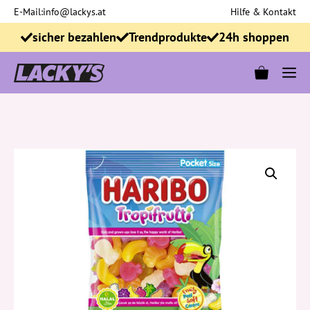
Zum
E-Mail:
info@lackys.at
Hilfe & Kontakt
Inhalt
sicher bezahlen
Trendprodukte
24h shoppen
springen
M