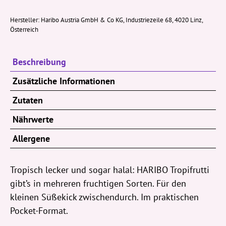
Halal
Tropifrutti
Hersteller:
Haribo Austria GmbH & Co KG, Industriezeile 68, 4020 Linz,
Österreich
100g
Menge
Beschreibung
Zusätzliche Informationen
Zutaten
Nährwerte
Allergene
Tropisch lecker und sogar halal: HARIBO Tropifrutti
gibt’s in mehreren fruchtigen Sorten. Für den
kleinen Süßekick zwischendurch. Im praktischen
Pocket-Format.