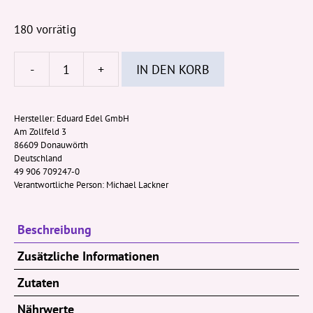
180 vorrätig
-
+
IN DEN KORB
Edel
-
Orangen-
Hersteller:
Eduard Edel GmbH
Am Zollfeld 3
Zitronen-
86609 Donauwörth
Schnitten
Deutschland
Bonbons
49 906 709247-0
Verantwortliche Person:
Michael Lackner
150g
Beutel
Menge
Beschreibung
Zusätzliche Informationen
Zutaten
Nährwerte