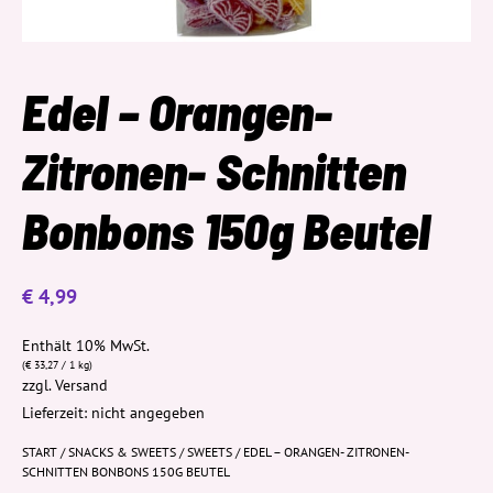
Edel – Orangen-
Zitronen- Schnitten
Bonbons 150g Beutel
€
4,99
Enthält 10% MwSt.
(
€
33,27
/ 1 kg)
zzgl.
Versand
Lieferzeit: nicht angegeben
START
/
SNACKS & SWEETS
/
SWEETS
/ EDEL – ORANGEN- ZITRONEN-
SCHNITTEN BONBONS 150G BEUTEL